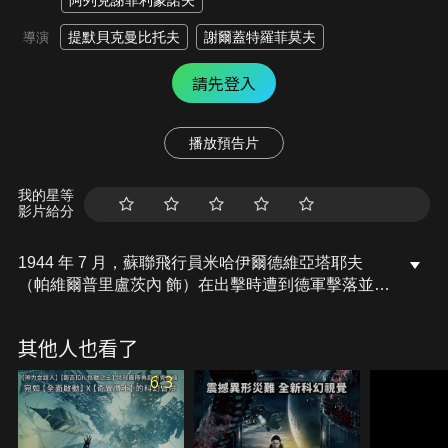
阿列克謝菲利蒙諾夫
提默貝克曼比托夫
謝爾蓋特羅菲莫夫
導演
請先登入
播放預告片
我的星等
影片給分
1944 年 7 月，蘇聯飛行員米哈伊爾德維亞塔耶夫
（帕維爾普里盧茨內 飾）在出擊時遭到德軍擊落並遭
到俘虜，在不加入德國空軍就得死的情況下，他決定
和同胞合力奪取一架飛機，逃出戒備森嚴的多瑟多姆
其他人也看了
島，而這裡也是希特勒開發秘密武器「V2火箭」的地
方……。
6.3