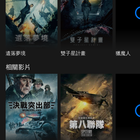
遺落夢境
雙子星計畫
獵魔人
相關影片