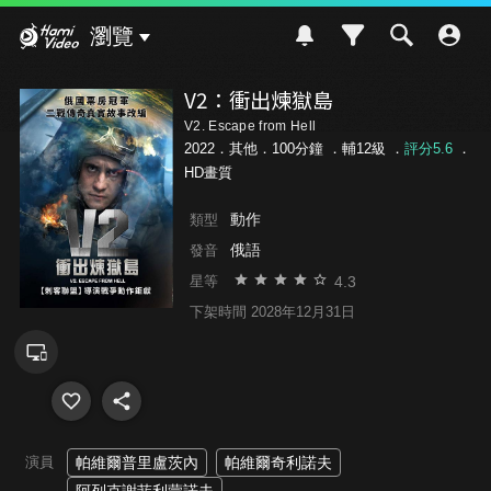
Hami Video
瀏覽
V2：衝出煉獄島
V2. Escape from Hell
2022．其他．100分鐘 ．
輔12級
．
評分5.6
．
HD畫質
動作
類型
俄語
發音
4.3
星等
下架時間 2028年12月31日
演員
帕維爾普里盧茨內
帕維爾奇利諾夫