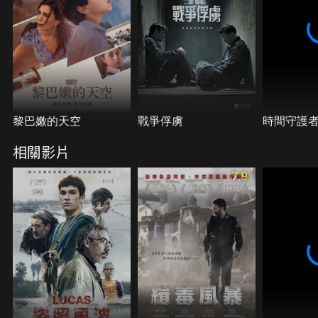
黎巴嫩的天空
戰爭俘虜
時間守護
相關影片
7.9