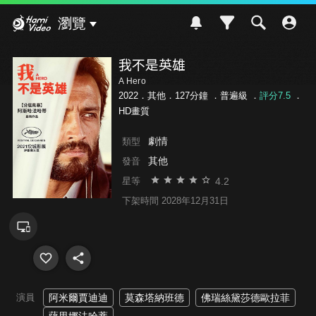
Hami Video
瀏覽
我不是英雄
A Hero
2022．其他．127分鐘 ．
普遍級
．
評分7.5
．
HD畫質
劇情
類型
其他
發音
4.2
星等
下架時間 2028年12月31日
演員
阿米爾賈迪迪
莫森塔納班德
佛瑞絲黛莎德歐拉菲