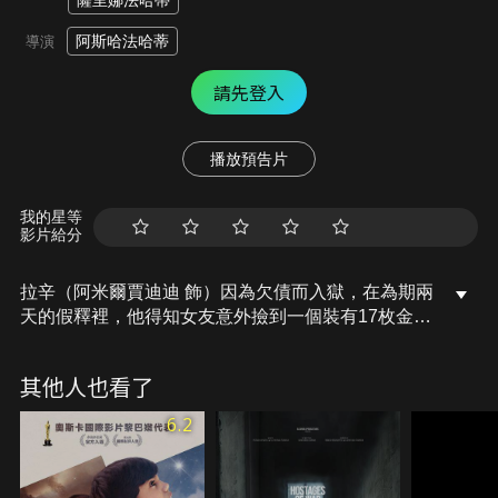
薩里娜法哈蒂
阿斯哈法哈蒂
導演
請先登入
播放預告片
我的星等
影片給分
拉辛（阿米爾賈迪迪 飾）因為欠債而入獄，在為期兩
天的假釋裡，他得知女友意外撿到一個裝有17枚金幣
的手提包。拉辛原本想把這些金幣賣掉還債，但是可
賣出的金額遠遠不夠。因此，拉辛轉而尋找手提包的
其他人也看了
主人，希望能藉此獲得一些獎金，沒想到他這項拾金
不昧的「義舉」卻意外在社群媒體上爆紅……。
6.2