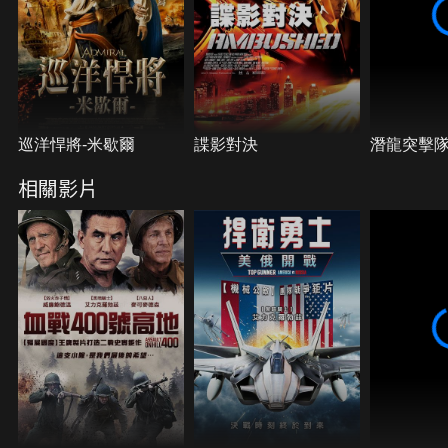
巡洋悍將-米歇爾
諜影對決
潛龍突擊
相關影片