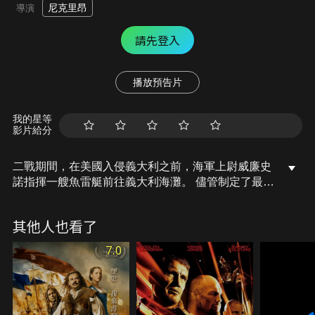
尼克里昂
導演
請先登入
播放預告片
我的星等
影片給分
二戰期間，在美國入侵義大利之前，海軍上尉威廉史
諾指揮一艘魚雷艇前往義大利海灘。 儘管制定了最好
的作戰計劃，但事情並沒有他們預期的那樣順
利……。
其他人也看了
7.0