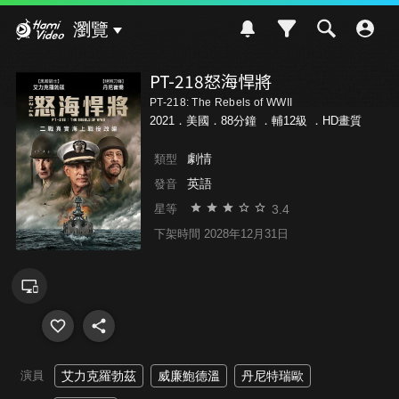
Hami Video
瀏覽
PT-218怒海悍將
PT-218: The Rebels of WWII
2021．美國．88分鐘 ．
輔12級
．HD畫質
劇情
類型
英語
發音
3.4
星等
下架時間 2028年12月31日
演員
艾力克羅勃茲
威廉鮑德溫
丹尼特瑞歐