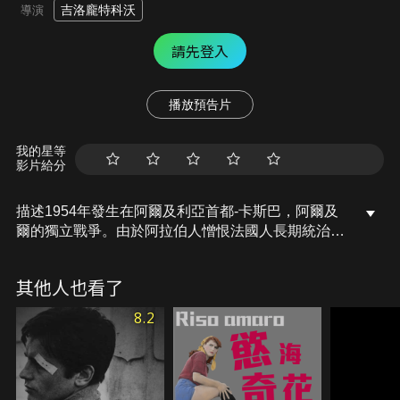
吉洛龐特科沃
導演
請先登入
播放預告片
我的星等
影片給分
描述1954年發生在阿爾及利亞首都-卡斯巴，阿爾及
爾的獨立戰爭。由於阿拉伯人憎恨法國人長期統治，
於是開始有了革命組織開始-FLN(民族解放陣線)帶出
阿爾及利亞人與歐洲移民的衝突，如同影片的開場，
其他人也看了
法國的執法機關如何對當地阿爾及利亞的一般犯人進
行未經審核的死刑，而阿爾及利亞人又如何對法國僑
8.2
居人士，不論是對平民或軍人所發動武裝襲擊，兩方
面不停地將暴力升級，然而…