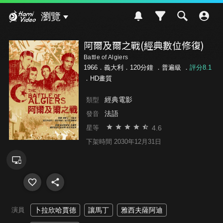
Hami Video
瀏覽
阿爾及爾之戰(經典數位修復)
Battle of Algiers
1966．義大利．120分鐘 ．
普遍級
．
評分8.1
．HD畫質
經典電影
類型
法語
發音
4.6
星等
下架時間 2030年12月31日
演員
卜拉欣哈賈德
讓馬丁
雅西夫薩阿迪