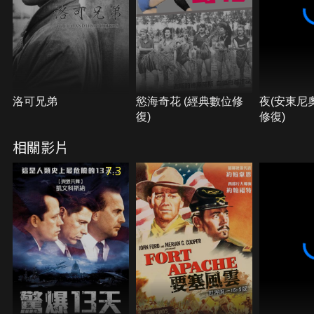
洛可兄弟
慾海奇花 (經典數位修
夜(安東尼
復)
修復)
相關影片
7.3