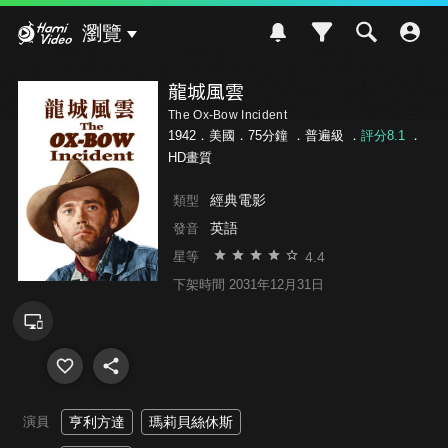
Hami Video
瀏覽
龍城風雲
The Ox-Bow Incident
1942．美國．75分鐘 ．
普遍級
．
評分8.1
．
HD畫質
經典電影
類型
英語
發音
4.4
星等
下架時間 2031年12月31日
演員
亨利方達
瑪莉貝絲休斯