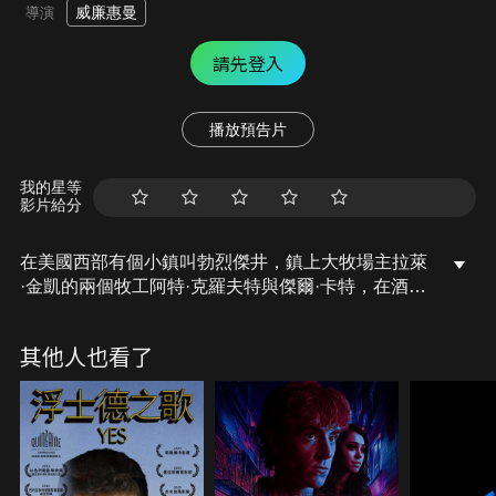
威廉惠曼
導演
請先登入
播放預告片
我的星等
影片給分
在美國西部有個小鎮叫勃烈傑井，鎮上大牧場主拉萊
·金凱的兩個牧工阿特·克羅夫特與傑爾·卡特，在酒吧
聽說牧主金凱被人打死了，雜貨店老闆德維斯要報告
警長和法官，年輕人卻都要自己動手去抓兇手，施以
其他人也看了
私刑。代理警長梅波斯組織了一支沒有經過警長正式
委派的不合法民團隊伍，準備出發。法官勸大家不要
去做非法之事，以免造成犯罪行為…