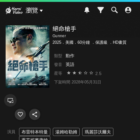
Hami Video
瀏覽
絕命槍手
Gunner
2025．美國．60分鐘 ．
保護級
．HD畫質
動作
類型
英語
發音
2.5
星等
下架時間 2028年05月31日
演員
布雷特本特曼
湯姆哈勒姆
瑪麗莎沃爾夫