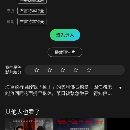
蒂芬妮麥唐納
布雷特本特曼
導演
布雷特本特曼
編劇
請先登入
播放預告片
我的星等
影片給分
海軍飛行員綽號「槍手」的奧利佛古德曼，因任務未
能救回同袍而提早退休。某日被緊急徵召，得知伊朗
掌握先進武器通訊衛星，恐引發戰爭升級，必須深入
險境摧毀衛星中繼站，唯有他能勝任。他必須直面心
其他人也看了
魔，再次投入行動，一場關乎榮譽與生死的驚險任務
即將展開！