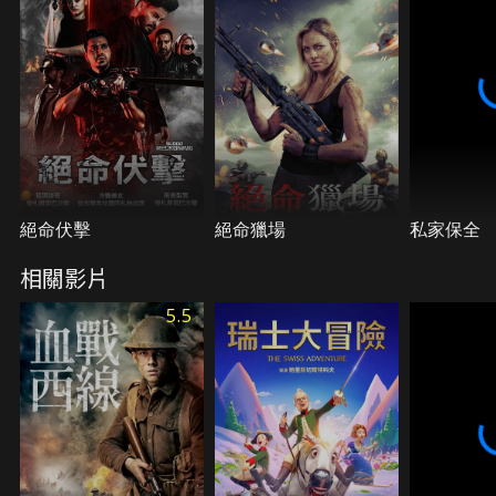
絕命伏擊
絕命獵場
私家保全
相關影片
5.5