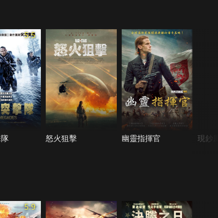
5.5
擊隊
怒火狙擊
幽靈指揮官
現鈔
5.9