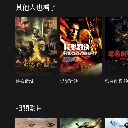
其他人也看了
6.6
俠盜危城
諜影對決
忍者刺客49
相關影片