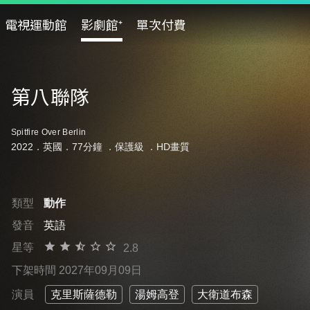
電視運動館
影劇館⁺
單次付費
第八聯隊
Spitfire Over Berlin
2022．英國．77分鐘 ．
保護級
．HD畫質
類型
動作
發音
英語
星等
2.8
下架時間 2027年09月09日
演員
克里斯薩德勒
湯姆高登
大衛道布森