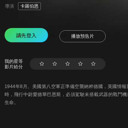
導演
卡羅伯恩
請先登入
播放預告片
我的星等
影片給分
1944年8月。美國第八空軍正準備空襲納粹德國，英國情
時，飛行中尉愛德華巴恩斯，必須駕駛未搭載武器的戰鬥機前
生命。