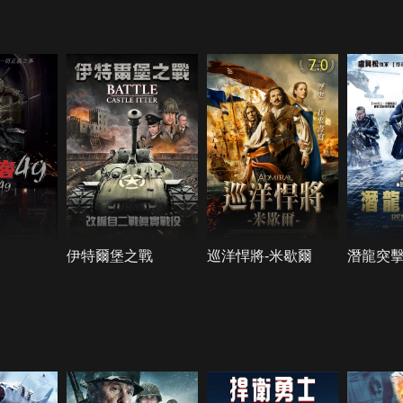
7.0
伊特爾堡之戰
巡洋悍將-米歇爾
潛龍突