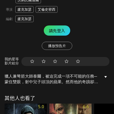
沃納比爾邁爾
盧克加瑟
艾倫史密西
導演
盧克加瑟
編劇
請先登入
播放預告片
我的星等
影片給分
獵人兼弩箭大師泰爾，被迫完成一項不可能的任務─
蒙住雙眼，射中兒子頭頂的蘋果。然而他的奇蹟卻引
發了一場軒然大波，奉外國統治者之命的殘暴長官誓
言復仇。泰爾被捕，由此展開了一場驚心動魄的越
其他人也看了
獄，最初的私人恩怨最後演變成一場全面的遊擊戰，
泰爾率領隊伍伏擊巡邏隊，奪取被竊武器，團結民眾
5.0
6.6
為自由而戰。