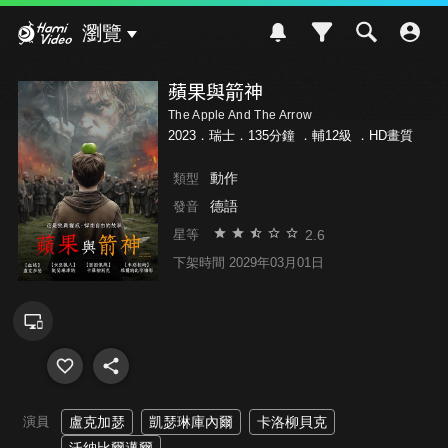
Hami Video
瀏覽
蘋果與箭神
The Apple And The Arrow
2023．瑞士．135分鐘 ．
輔12級
．HD畫質
動作
類型
德語
發音
2.6
星等
下架時間 2029年03月01日
演員
盧克加瑟
凱瑟琳庫內爾
卡洛柳貝克