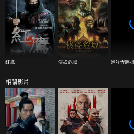
紅鷹
俠盜危城
巡洋悍將-
相關影片