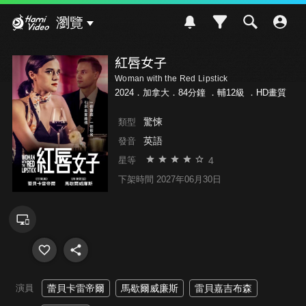
Hami Video
瀏覽
紅唇女子
Woman with the Red Lipstick
2024．加拿大．84分鐘 ．
輔12級
．HD畫質
驚悚
類型
英語
發音
4
星等
下架時間 2027年06月30日
演員
蕾貝卡雷帝爾
馬歇爾威廉斯
雷貝嘉吉布森