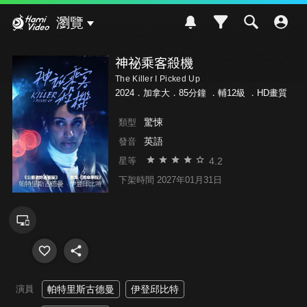
Hami Video
瀏覽
神祕乘客殺機
The Killer I Picked Up
2024．加拿大．85分鐘 ．
輔12級
．HD畫質
驚悚
類型
英語
發音
4.2
星等
下架時間 2027年01月31日
演員
帕特里斯古德曼
伊登邱比特