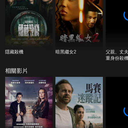
隱藏殺機
暗黑繼女2
父親、丈
重身份殺
相關影片