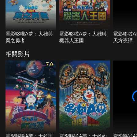
電影哆啦A夢：大雄與
電影哆啦A夢：大雄與
電影哆啦A
翼之勇者
機器人王國
天方夜譚
相關影片
7.0
電影哆啦A夢：大雄與
電影哆啦A夢：大雄的
電影哆啦A