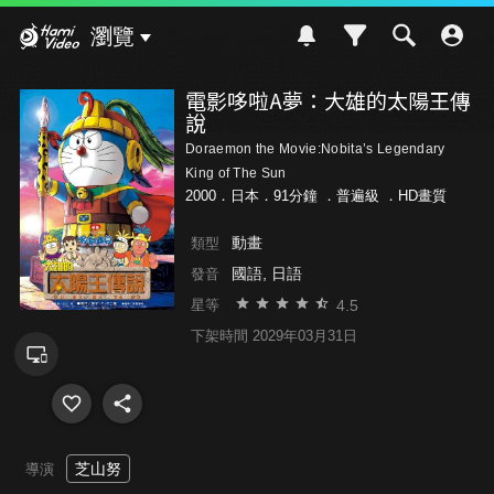
Hami Video
瀏覽
電影哆啦A夢：大雄的太陽王傳
說
Doraemon the Movie:Nobita’s Legendary
King of The Sun
2000．日本．91分鐘 ．
普遍級
．HD畫質
動畫
類型
國語, 日語
發音
4.5
星等
下架時間 2029年03月31日
芝山努
導演