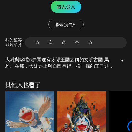
請先登入
播放預告片
我的星等
影片給分
大雄與哆啦A夢闖進有太陽王國之稱的文明古國-馬
雅。在那，大雄遇上與自己長得一模一樣的王子迪
奧，而這個任性又高傲的王子對現代日本非常有興
趣，於是便和大雄交換身分，各自展開不可思議的故
其他人也看了
事，當然也鬧出不少笑話。