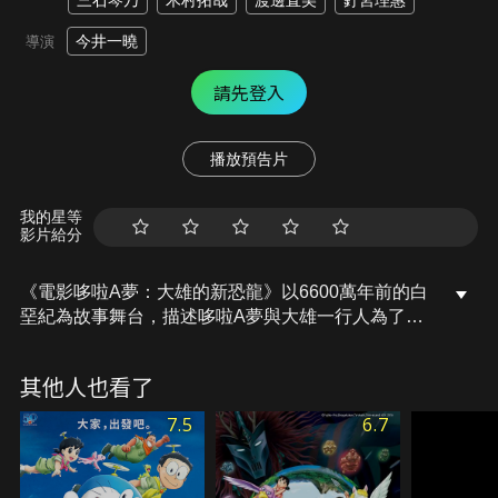
三石琴乃
木村拓哉
渡邊直美
釘宮理惠
今井一曉
導演
請先登入
播放預告片
我的星等
影片給分
《電影哆啦A夢：大雄的新恐龍》以6600萬年前的白
堊紀為故事舞台，描述哆啦A夢與大雄一行人為了替
可愛的雙胞胎恐龍「小Q」與「小妙」尋找夥伴，決
定前往白堊紀展開一段嶄新的冒險旅程！
其他人也看了
7.5
6.7