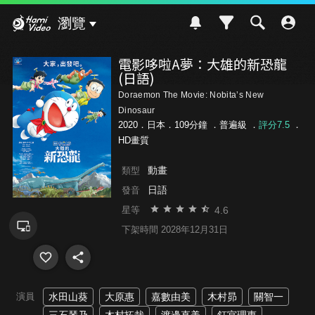
Hami Video
瀏覽
電影哆啦A夢：大雄的新恐龍
(日語)
Doraemon The Movie: Nobita’s New
Dinosaur
2020．日本．109分鐘 ．
普遍級
．
評分7.5
．
HD畫質
動畫
類型
日語
發音
4.6
星等
下架時間 2028年12月31日
演員
水田山葵
大原惠
嘉數由美
木村昴
關智一