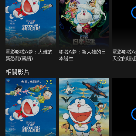
電影哆啦A夢：大雄的
哆啦A夢：新大雄的日
電影哆啦A
新恐龍(國語)
本誕生
天空的理
相關影片
7.5
7.3