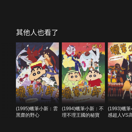
其他人也看了
6.6
(1995)蠟筆小新：雲
(1994)蠟筆小新：不
(1993)
黑齋的野心
理不理王國的秘寶
感超人VS