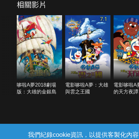
相關影片
6.7
7.1
哆啦A夢2018劇場
電影哆啦A夢：大雄
電影哆啦A
版：大雄的金銀島
與雲之王國
的天方夜譚
{{notifyMsg}}
我們紀錄cookie資訊，以提供客製化