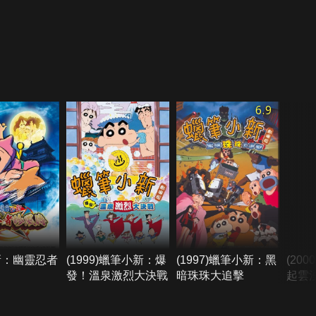
6.9
新：幽靈忍者
(1999)蠟筆小新：爆
(1997)蠟筆小新：黑
(20
發！溫泉激烈大決戰
暗珠珠大追擊
起雲