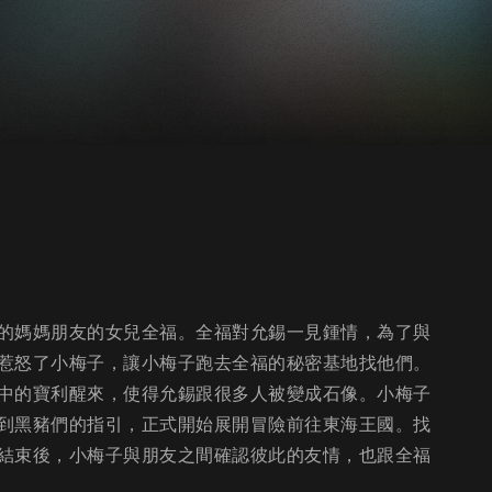
的媽媽朋友的女兒全福。全福對允錫一見鍾情，為了與
惹怒了小梅子，讓小梅子跑去全福的秘密基地找他們。
中的寶利醒來，使得允錫跟很多人被變成石像。小梅子
到黑豬們的指引，正式開始展開冒險前往東海王國。找
結束後，小梅子與朋友之間確認彼此的友情，也跟全福