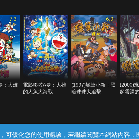
7.3
6.9
夢：大雄
電影哆啦A夢：大雄
(1997)蠟筆小新：黑
(2000
的人魚大海戰
暗珠珠大追擊
起雲湧
常見問題
線上客服
服務條款
隱私權保護
內容，可優化您的使用體驗，若繼續閱覽本網站內容，即表