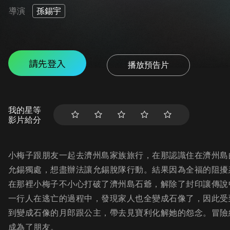
導演
孫錫宇
請先登入
播放預告片
我的星等
影片給分
小梅子跟朋友一起去濟州島家族旅行，在那認識住在濟州島
允錫獨處，想盡辦法讓允錫脫隊行動。結果因為全福的阻擾
在那裡小梅子不小心打破了濟州島石爺，解除了封印讓傳說
一行人在逃亡的過程中，發現家人也全變成石像了，因此受
到變成石像的月郎跟公主，帶去見寶利化解她的怨念。冒險
成為了朋友。