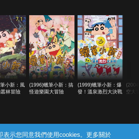
7.1
7.0
)蠟筆小新：風
(1996)蠟筆小新：搞
(1999)蠟筆小新：爆
(20
的叢林冒險
怪遊樂園大冒險
發！溫泉激烈大決戰
空大
示您同意我們使用cookies。更多關於