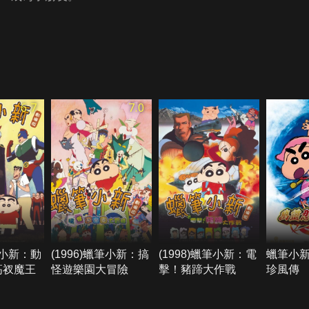
6.7
7.0
蠟筆小新：動
(1996)蠟筆小新：搞
(1998)蠟筆小新：電
蠟筆小
高衩魔王
怪遊樂園大冒險
擊！豬蹄大作戰
珍風傳