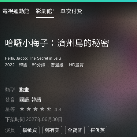
電視運動館
影劇館⁺
單次付費
哈囉小梅子：濟州島的秘密
Hello, Jadoo: The Secret in Jeju
2022．韓國．89分鐘 ．
普遍級
．HD畫質
類型
動畫
發音
國語, 韓語
星等
4.8
下架時間 2027年06月30日
演員
楊敏貞
鄭有美
金賢智
崔俊英