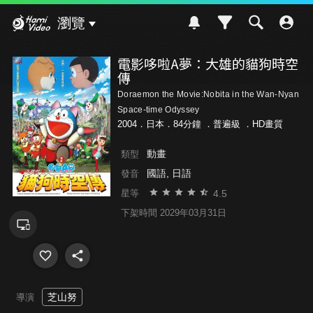
Hami Video
瀏覽
電影哆啦A夢：大雄的貓狗時空
傳
Doraemon the Movie:Nobita in the Wan-Nyan
Space-time Odyssey
2004．日本．84分鐘 ．
普遍級
．HD畫質
動畫
類型
國語, 日語
發音
4.5
星等
下架時間 2029年03月31日
芝山努
導演