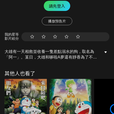
請先登入
播放預告片
我的星等
影片給分
大雄有一天相救並收養一隻差點溺水的狗，取名為
「阿一」。某日，大雄和哆啦A夢還有靜香為了不讓
媽媽知道大雄收養狗而用任意門逃到後山，並發現後
山大量被遺棄的貓狗，於是連同胖虎和小夫一起帶了
其他人也看了
許多的野貓野狗坐時光機回到還未有任何人類存在的
三億年前…