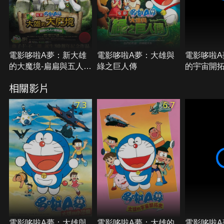
電影哆啦A夢：新大雄
電影哆啦A夢：大雄與
電影哆啦A
的大魔境-扁扁與五人之
綠之巨人傳
的宇宙開
探險隊
相關影片
7.3
6.7
電影哆啦A夢：大雄與
電影哆啦A夢：大雄的
電影哆啦A