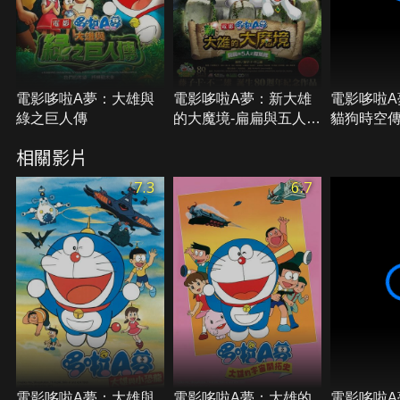
電影哆啦A夢：大雄與
電影哆啦A夢：新大雄
電影哆啦A
綠之巨人傳
的大魔境-扁扁與五人之
貓狗時空
探險隊
相關影片
7.3
6.7
電影哆啦A夢：大雄與
電影哆啦A夢：大雄的
電影哆啦A