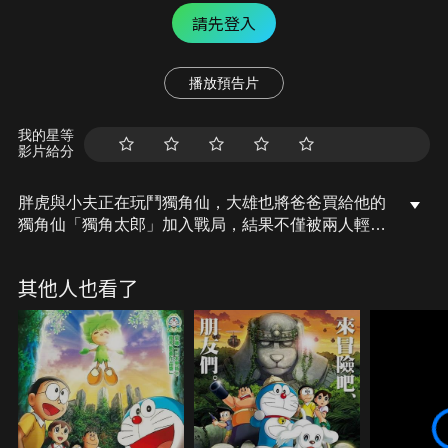
請先登入
播放預告片
我的星等
影片給分
胖虎與小夫正在玩鬥獨角仙，大雄也將爸爸買給他的
獨角仙「獨角太郎」加入戰局，結果不僅被兩人輕鬆
打敗還被嘲笑，不甘心的大雄於是拜託哆啦A夢去
500年前的紐西蘭，捕捉已經絕種的大獨角仙，不料
其他人也看了
「時光膠」卻不小心將絕種的巨大鳥類「莫亞」給抓
了回來。哆啦A夢和大雄為了不讓牠絕種，於是將不
小心抓回來的莫亞帶到專門收容絕種動物的「貝雷加
蒙島」。穿越時空到達貝雷加蒙島叢林深處的哆啦A
夢與大雄，在此遇到住在叢林裡的洛克洛族及兒時的
大助（大雄的爸爸）。哆啦A夢一行人和洛克洛族長
老的孫女「可洛」成為好朋友，並且在這個充滿嘟嘟
鳥等絕種動物的神秘島嶼上展開探險之旅。