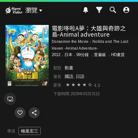
Hami Video
瀏覽
電影哆啦A夢：大雄與奇跡之
島-Animal adventure
Doraemon the Movie：Nobita and The Last
Haven -Animal Adventure-
2012．日本．99分鐘 ．
普遍級
．HD畫質
動畫
類型
國語, 日語
發音
4.3
星等
下架時間 2029年03月31日
楠葉宏三
導演