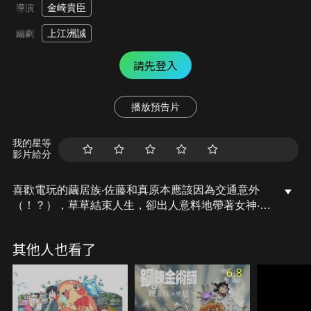
金崎貴臣
導演
上江洲誠
編劇
請先登入
播放預告片
我的星等
影片給分
喜歡電玩的繭居族‧佐藤和真原本應該因為交通意外
（！？），草草結束人生，卻出人意料地帶著女神‧阿
克婭轉生到異世界。「在有如RPG遊戲般的異世界，
享受憧憬的冒險家生活！目標是成為勇者！」
其他人也看了
6.8