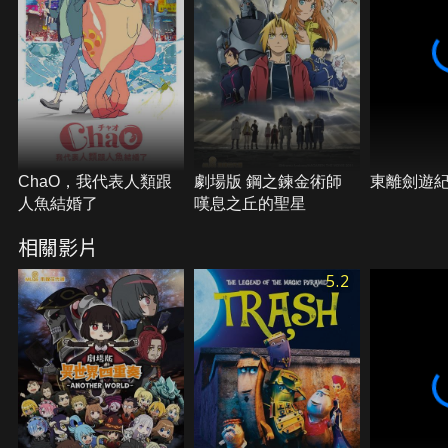
ChaO，我代表人類跟
劇場版 鋼之鍊金術師
東離劍遊
人魚結婚了
嘆息之丘的聖星
相關影片
5.2