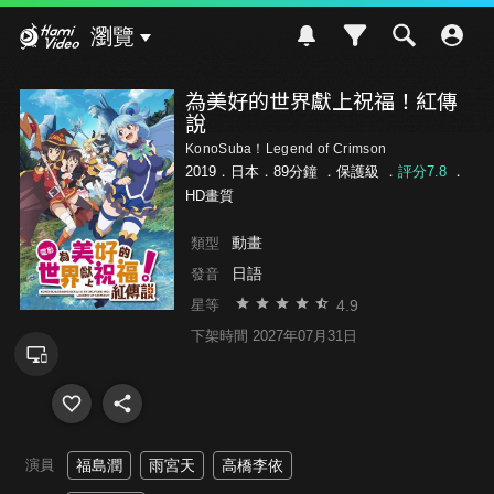
Hami Video
瀏覽
為美好的世界獻上祝福！紅傳
說
KonoSuba！Legend of Crimson
2019．日本．89分鐘 ．
保護級
．
評分7.8
．
HD畫質
動畫
類型
日語
發音
4.9
星等
下架時間 2027年07月31日
演員
福島潤
雨宮天
高橋李依