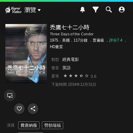
Hami Video
瀏覽
禿鷹七十二小時
Three Days of the Condor
1975．美國．117分鐘 ．
普遍級
．
評分7.4
．
HD畫質
經典電影
類型
英語
發音
3.6
星等
下架時間 2034年12月31日
演員
費唐納薇
勞勃瑞福