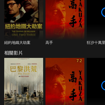
與冷酷官員的街頭對峙中，帶著對體制與媒體公信力
的深刻質疑，消失於人群之中。
紐約地鐵大劫案
高手
狂沙十萬
相關影片
7.2