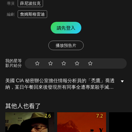
薛尼波拉克
導演
詹姆斯格雷迪
編劇
請先登入
播放預告片
我的星等
影片給分
美國 CIA 秘密辦公室擔任情報分析員的「禿鷹」喬透
納，某日午餐回來後發現所有同事全遭專業殺手滅
口。他在驚恐中展開逃亡，並在孤立無援下綁架了一
名陌生女子凱西協助避難，他試圖透過自己的分析專
其他人也看了
長抽絲剝繭，卻發現幕後黑手竟指向 CIA 內部為爭奪
中東石油資源而設立的影子組織。在短短七十二小時
7.6
7.2
的極度偏執追殺中，透納從一名平凡學者蛻變為機警
的倖存者，最終他選擇將真相交付給紐約時報，並在