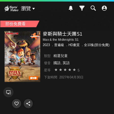
Hami Video
瀏覽
部份免費看
麥斯與騎士天團S1
Max & the Midknights S1
2023 ．
普遍級
．HD畫質 ．全10集(部分免費)
精選兒童
類型
國語, 英語
發音
5
星等
下架時間
2027年04月30日