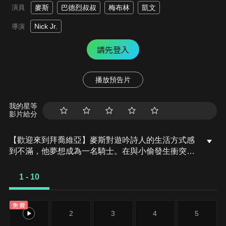
演員
麥斯
巴德烈叔叔
梅布林
凱文
Nick Jr.
導演
請先登入
播放預告片
我的星等
影片給分
【歡迎來到拜喬維亞】麥斯對遊吟詩人的生活方式感
到不滿，他夢想成為一名騎士。在與小偷發生衝突
後，麥斯和巴德烈叔叔前往的家鄉拜喬維亞，但當他
們到達時，這裡並不像大叔記憶中的那樣。
1 - 10
免費
1
2
3
4
5