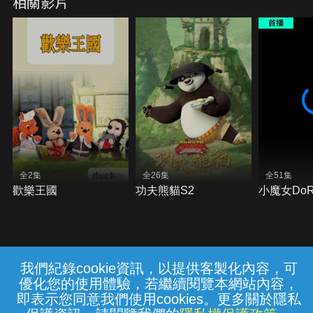
相關影片
全2集
全26集
全51集
歡樂王國
功夫熊貓S2
小魔女DoR
我們紀錄cookie資訊，以提供客製化內容，可
{{notifyMsg}}
優化您的使用體驗，若繼續閱覽本網站內容，
常見問題
線上客服
服務條款
隱私權保護
即表示您同意我們使用cookies。更多關於隱私