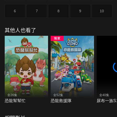
6
7
8
9
10
其他人也看了
全26集
全52集
全40集
恐龍幫幫忙
恐龍救援隊
尿布一族S