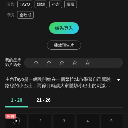
演員
TAYO
妮妮
小吉
瑞瑞
金旼成
導演
請先登入
播放預告片
我的星等
影片給分
主角Tayo是一輛剛開始在一個繁忙城市學習自己駕駛
路線的小巴士，而節目就讓大家體驗小巴士的刺激旅
程！小巴士將與交遊廣闊的綠巴士小吉及精靈活潑的
黃巴士妮妮等色彩繽紛紛的主角一起，透過 Tayo 的
1 - 20
21 - 26
日常體驗，帶出具教育意義的資訊。＃01 TAYO與邦
邦
免費
1
2
3
4
5