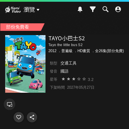
Hami Video
瀏覽
部份免費看
TAYO小巴士S2
Tayo the little bus S2
2012 ．
普遍級
．HD畫質 ．全26集(部分免費)
交通工具
類型
國語
發音
3.2
星等
下架時間
2027年05月27日