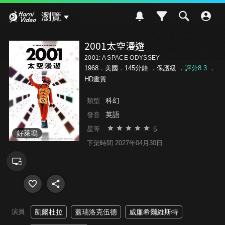
Hami Video
瀏覽
2001太空漫遊
2001: A SPACE ODYSSEY
1968．美國．145分鐘 ．
保護級
．
評分8.3
．
HD畫質
科幻
類型
英語
發音
5
星等
好萊塢
下架時間 2027年04月30日
演員
凱爾杜拉
蓋瑞洛克伍德
威廉希爾維斯特