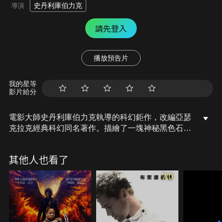
史丹利庫伯力克
導演
請先登入
播放預告片
我的星等
影片給分
電影大師史丹利庫伯力克執導的科幻鉅作，改編亞瑟
克拉克經典科幻同名著作。描繪了一塊神秘黑色石
板，連結人類的過去與未來，廣集特殊攝影技巧與精
準畫面感拍攝而成，可謂空前絕後。
其他人也看了
7.0