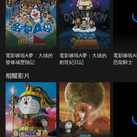
電影哆啦A夢：大雄的
電影哆啦A夢：大雄的
電影哆啦A
發條城歷險記
創世紀日記
恐龍騎士
相關影片