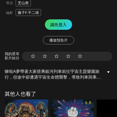
芝山努
導演
藤子F.不二雄
編劇
請先登入
播放預告片
我的星等
影片給分
哆啦A夢帶著大家搭乘銀河列車前往宇宙主題樂園旅
行，但途中卻遭遇宇宙生命體襲擊，導致列車與乘客
陷入危機。大雄等人必須攜手守護銀河和平。
其他人也看了
6.8