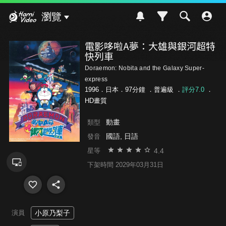
Hami Video
瀏覽
電影哆啦A夢：大雄與銀河超特
快列車
Doraemon: Nobita and the Galaxy Super-
express
1996．日本．97分鐘 ．
普遍級
．
評分7.0
．
HD畫質
動畫
類型
國語, 日語
發音
4.4
星等
下架時間 2029年03月31日
演員
小原乃梨子