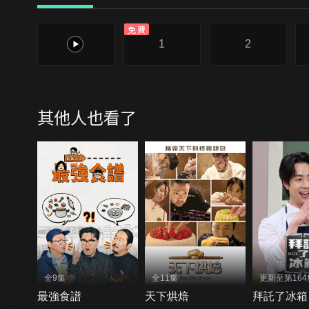
免費
0
1
2
其他人也看了
全9集
全11集
更新至第164
最強食譜
天下烘焙
拜託了冰箱