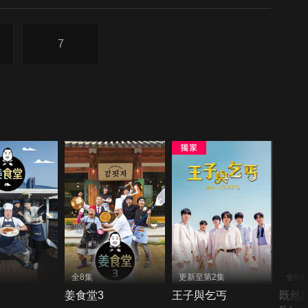
7
全8集
更新至第2集
全9集
姜食堂3
王子與乞丐
既然