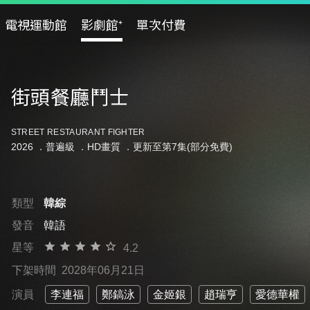
電視運動館
影劇館⁺
單次付費
街頭餐廳鬥士
STREET RESTAURANT FIGHTER
2026 ．
普遍級
．HD畫質 ．更新至第7集(部分免費)
類型
韓綜
發音
韓語
星等
4.2
下架時間
2028年06月21日
演員
李連福
鄭鎬泳
金姬銀
趙瑞亨
愛德華權