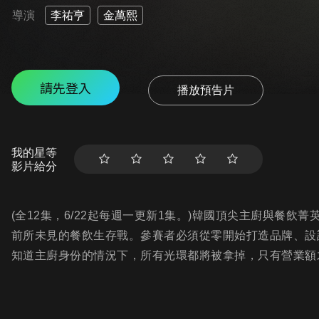
導演
李祐亨
金萬熙
請先登入
播放預告片
我的星等
影片給分
(全12集，6/22起每週一更新1集。)韓國頂尖主廚與餐
前所未見的餐飲生存戰。參賽者必須從零開始打造品牌、設
知道主廚身份的情況下，所有光環都將被拿掉，只有營業額