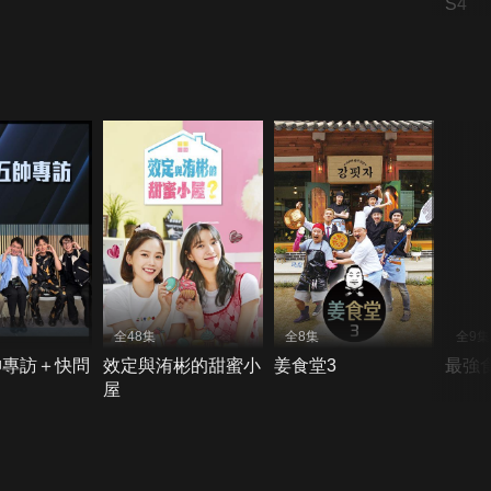
S4
全48集
全8集
全9集
帥專訪＋快問
效定與洧彬的甜蜜小
姜食堂3
最強
屋