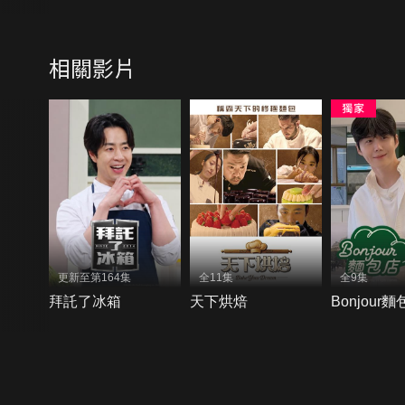
相關影片
更新至第164集
全11集
全9集
拜託了冰箱
天下烘焙
Bonjour
{{notifyMsg}}