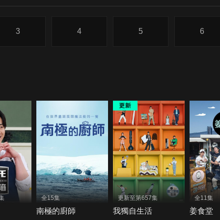
3
4
5
6
集
全15集
更新至第657集
全11集
南極的廚師
我獨自生活
姜食堂