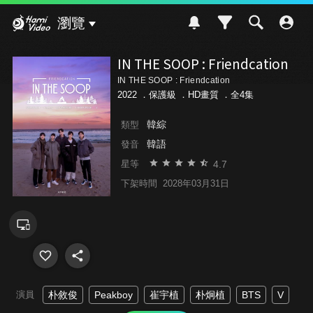
Hami Video
瀏覽
IN THE SOOP : Friendcation
IN THE SOOP : Friendcation
2022 ．
保護級
．HD畫質 ．全4集
韓綜
類型
韓語
發音
4.7
星等
下架時間
2028年03月31日
演員
朴敘俊
Peakboy
崔宇植
朴炯植
BTS
V