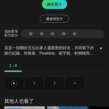
請先登入
播放預告片
我的星等
影片給分
這是一段關於五位比家人還親密的好友，共同留下的
旅行紀錄。朴敘俊、Peakboy、崔宇植、朴炯植與
V，這群演藝圈知名的摯友，只要有空就喜歡聚在一
起。2022年冬天，一場突如其來的提議，讓他們踏上
1 - 4
前往江原道高城的四天友情之旅。在旅途中，他們卸
下身分與光環，展現最真實的模樣，寫下一段純粹而
溫暖的友情故事。
1
2
3
4
其他人也看了