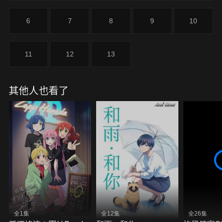
6
7
8
9
10
11
12
13
其他人也看了
全1集
全12集
全26集