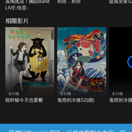
孤獨搖滾！團結Band
和雨．和你
旋風管家S
LIVE-恆星-
相關影片
全13集
全13集
全13集
能幹貓今天也憂鬱
鬼燈的冷徹S2(續)
鬼燈的冷徹