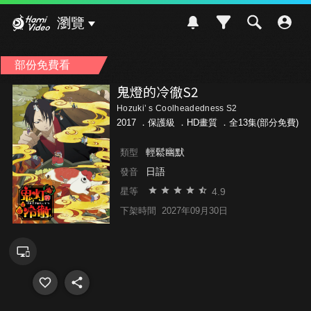
Hami Video
瀏覽
部份免費看
鬼燈的冷徹S2
Hozuki’ s Coolheadedness S2
2017 ．
保護級
．HD畫質 ．全13集(部分免費)
輕鬆幽默
類型
日語
發音
4.9
星等
下架時間
2027年09月30日