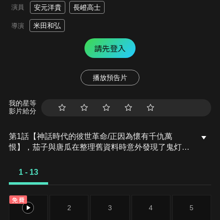
演員
安元洋貴
長嶝高士
米田和弘
導演
請先登入
播放預告片
我的星等
影片給分
第1話【神話時代的彼世革命/正因為懷有千仇萬
恨】，茄子與唐瓜在整理舊資料時意外發現了鬼灯擔
任「二代目」輔佐官的紀錄，鬼灯也談起了在久遠的
過去還是人類之子時的往事，同時彼世從黃泉到變成
1 - 13
地獄的改革過程也終於揭曉！伊邪那美女王厭倦了鬼
灯為她的宮殿所設計的「亡者+火炎」的玄關廊柱，
免費
於是要求鬼灯重新設計。對於柱子上的這些亡者懷抱
1
2
3
4
5
深仇大恨的鬼灯最後想出的新點子是…？