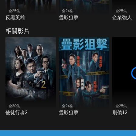
全25集
全24集
全25集
反黑英雄
疊影狙擊
企業強人
相關影片
全30集
全24集
全25集
使徒行者2
疊影狙擊
刑偵12