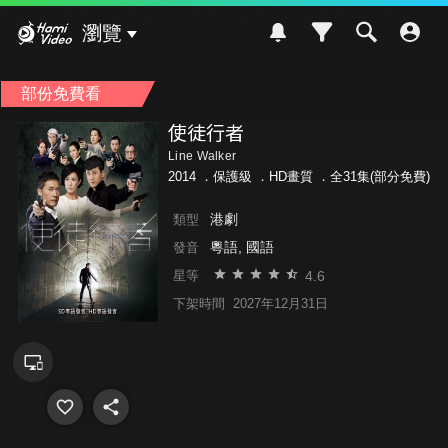
Hami Video
瀏覽
部份免費看
使徒行者
Line Walker
2014 ．
保護級
．HD畫質 ．全31集(部分免費)
港劇
類型
粵語, 國語
發音
4.6
星等
下架時間
2027年12月31日