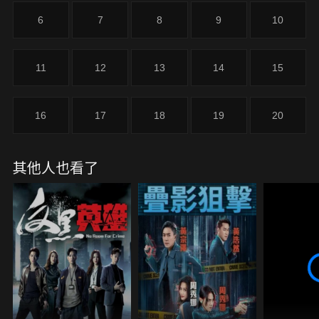
惜最後被他發現。外號「撻沙」的游達富是三合會的
6
7
8
9
10
頭目，而達富手下的家強在巧合下，協助達富收藏起
組織的犯罪證據，令警方放棄起訴達富。小嘉除了取
去家強的借據外，亦發現當中也有達富的罪證。卓凱
11
12
13
14
15
目睹好友道行突然墮樓身亡；卓凱按照道行的遺言，
希望能重新整合在道行管轄下的臥底，以調查他的死
亡真相。
16
17
18
19
20
其他人也看了