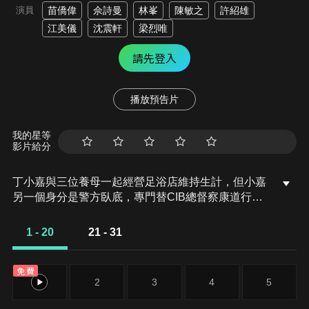
演員
苗僑偉
佘詩曼
林峯
陳敏之
許紹雄
江美儀
沈震軒
梁烈唯
請先登入
播放預告片
我的星等
影片給分
丁小嘉與三位養母一起經營足浴店維持生計，但小嘉
另一個身分是警方臥底，專門替CIB總督察康道行收
集情報。卓凱是道行的同事，但近期卻因為涉嫌貪污
而被廉政公署追蹤調查；卓凱致力查出自己直屬臥底
1 - 20
21 - 31
被埋屍的位置，並立誓不會再讓臥底死於非命。卓凱
回到警署後，卻被重案組的總督察葉兆良挑釁。薛家
免費
強表面上是一名運冰工人，但實際上卻是外圍賭博集
1
2
3
4
5
團的成員；小嘉的養母亦因為欠下賭債而被家強走上
足浴店滋擾。小嘉欲從家強身上取回現金及借據，可