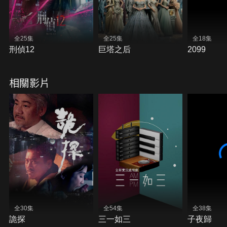
全25集
全25集
全18集
刑偵12
巨塔之后
2099
相關影片
全30集
全54集
全38集
詭探
三一如三
子夜歸