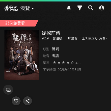
Hami Video
瀏覽
部份免費看
詭探前傳
2019 ．
普遍級
．HD畫質 ．全30集(部分免費)
港劇
類型
粵語
發音
4.5
星等
下架時間
2026年12月31日