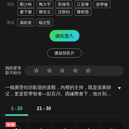
演員
鄭少秋
陶大宇
郭偉亮
江若琳
游學修
麥子樂
陳安立
沈殷怡
陳郁憲
湯皓浚
楊志堅
導演
請先登入
播放預告片
我的星等
影片給分
一個廣受街坊歡迎的道觀，內裡的主持，既是道家師
父，更是哲學智者—彭百川。因緣際會下，他分別遇
上張漢忠、徐伯強、司馬至全三個年輕人，並收為徒
弟。四師徒分別破解街坊鬧鬼問題，漸有名氣。後
1 - 20
21 - 30
來，第七行動組邀請彭師父幫忙，憑著道家智慧和法
術，四人接連破案，漸被認可為第七行動組的顧問，
免費
成為了第一代「詭探」！