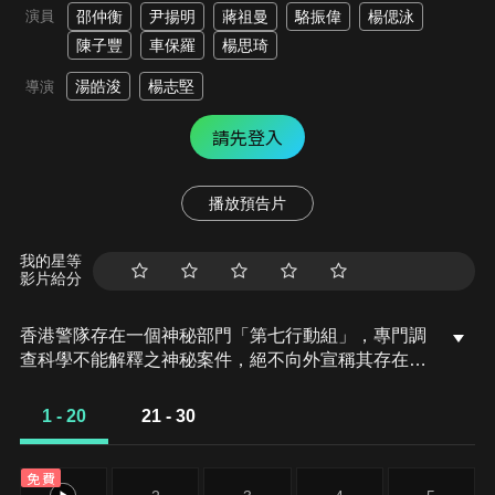
演員
邵仲衡
尹揚明
蔣祖曼
駱振偉
楊偲泳
陳子豐
車保羅
楊思琦
湯皓浚
楊志堅
導演
請先登入
播放預告片
我的星等
影片給分
香港警隊存在一個神秘部門「第七行動組」，專門調
查科學不能解釋之神秘案件，絕不向外宣稱其存在。
靈異事件接連發生，不禁令人質疑，世上是否真的存
在一些科學解釋不了的事。一個實幹警探，一個瘋癲
1 - 20
21 - 30
的精神病茅山師父，兩人迸發出火花，共同調查香港
人耳熟能詳的都市傳說…
免費