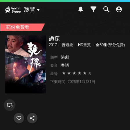
Hami Video
瀏覽
部份免費看
詭探
2017 ．
普遍級
．HD畫質 ．全30集(部分免費)
港劇
類型
粵語
發音
5
星等
下架時間
2026年12月31日