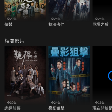
全20集
全25集
全25集
俠醫
執法者們
巨塔之后
相關影片
全30集
全24集
全16集
詭探前傳
疊影狙擊
現在開始