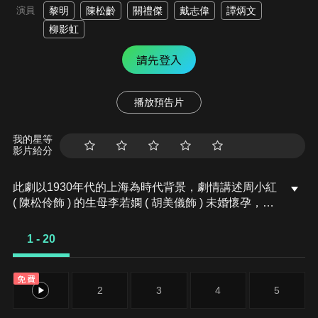
演員
黎明
陳松齡
關禮傑
戴志偉
譚炳文
柳影虹
請先登入
播放預告片
我的星等
影片給分
此劇以1930年代的上海為時代背景，劇情講述周小紅
( 陳松伶飾 ) 的生母李若嫻 ( 胡美儀飾 ) 未婚懷孕，由
於沒有能力撫養女兒而將她送予周大偉 ( 譚炳文飾 )
及其小老婆葉豔鳳 ( 柳影虹飾 ) 。大偉染上毒癮，導
1 - 20
致家道中落，小紅在艱苦的環境下長大。大偉因欠下
賭債而將小紅賣到妓寨，小紅逃走期間竄入歌舞團
免費
「明月社」的廚房，團長黎子暉 ( 葉振棠飾 ) 與惡霸
1
2
3
4
5
交涉，替小紅贖身，讓小紅在歌舞團當傭工，期間遭
到團員綠萍 ( 何嘉麗飾 ) 敵視…