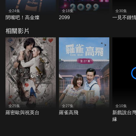
全24集
全18集
全30集
閉嘴吧！高金燦
2099
一見不鍾
相關影片
全25集
全27集
全10集
羅密歐與祝英台
羅雀高飛
新戲說台
緣