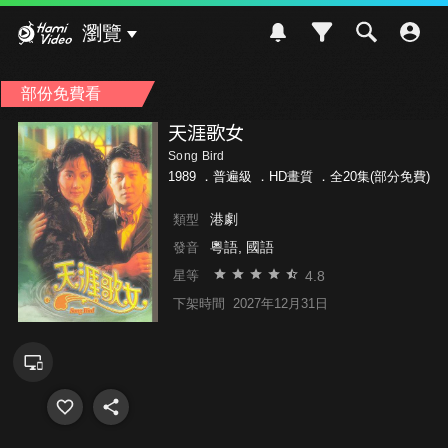
Hami Video
瀏覽
部份免費看
天涯歌女
Song Bird
1989 ．
普遍級
．HD畫質 ．全20集(部分免費)
港劇
類型
粵語, 國語
發音
4.8
星等
下架時間
2027年12月31日