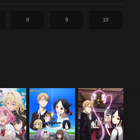
8
9
10