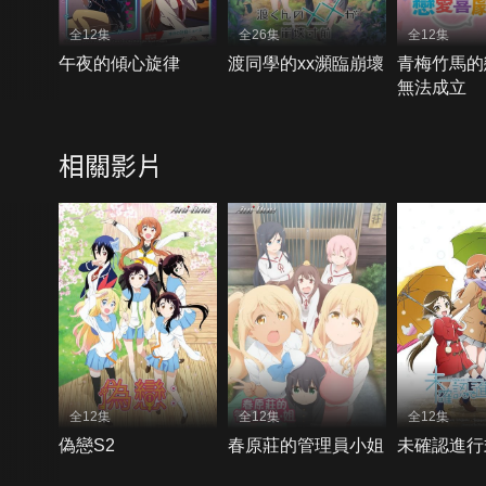
全12集
全26集
全12集
午夜的傾心旋律
渡同學的xx瀕臨崩壞
青梅竹馬的
無法成立
相關影片
全12集
全12集
全12集
偽戀S2
春原莊的管理員小姐
未確認進行