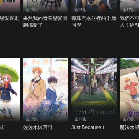
全13集
全16集
全17集
戀愛喜劇
果然我的青春戀愛喜
彈珠汽水瓶裡的千歲
我們不
劇搞錯了
同學
人！絕對
似乎可行
全13集
全12集
全25集
式
佐佐木與宮野
Just Because！
魔法水果