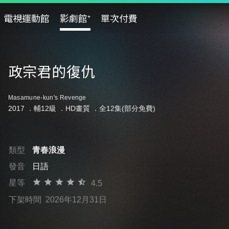
電視運動館
影劇館⁺
單次付費
政宗君的復仇
Masamune-kun's Revenge
2017 ．
輔12級
．HD畫質 ．全12集(部分免費)
類型
青春浪漫
發音
日語
星等
4.5
下架時間
2026年12月31日