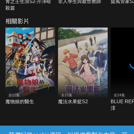
青之壬生浪S2-芹澤暗
非人學生與厭世教師
旋風管家S
殺篇
相關影片
全12集
全25集
全24集
魔物娘的醫生
魔法水果籃S2
BLUE RE
澪