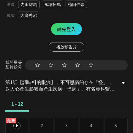
演員
内田雄馬
永塚拓馬
植田佳奈
大庭秀昭
導演
請先登入
播放預告片
我的星等
影片給分
第1話【調味料的眼淚】，不可思議的存在「怪」，
對人心產生影響而產生疾病「怪病」。有名專科醫生
拉姆尼，專治現代醫學無法解釋的這種疾病。某天拉
姆尼的徒弟克洛，帶著琴來找拉姆尼。琴是個對於自
1 - 12
己會流出美乃滋感到相當困擾的小女孩。她表示除了
美乃滋，還會流出其他調味料，於是為了治病，拉姆
免費
尼將某個怪具交給了琴。
1
2
3
4
5