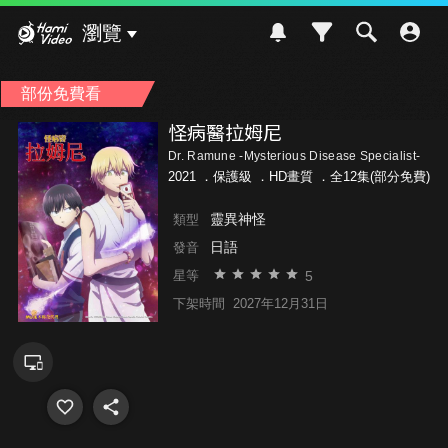
Hami Video
瀏覽
部份免費看
怪病醫拉姆尼
Dr. Ramune -Mysterious Disease Specialist-
2021 ．
保護級
．HD畫質 ．全12集(部分免費)
靈異神怪
類型
日語
發音
5
星等
下架時間
2027年12月31日