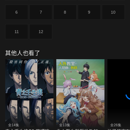
6
7
8
9
10
11
12
其他人也看了
全14集
全13集
全26集