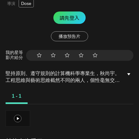
Dose
導演
請先登入
播放預告片
我的星等
影片給分
堅持原則、遵守規則的計算機科學專業生，秋尚宇。
工程思維與藝術思維截然不同的兩人，個性毫無交
集，卻不斷相遇——究竟是巧合還是命運的安排？然
而不知什麼原因，儘管一切不同，他們竟然一起在製
1 - 1
作一款手機遊戲？！那個鮮紅色的語義錯誤，張載
英，打破了尚宇完美的世界！他能修復這個錯誤嗎？
1