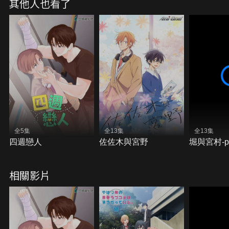
其他人也看了
全5集
全13集
全13集
四週戀人
佐佐木與宮野
堀與宮村-pi
相關影片