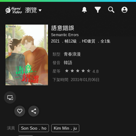
Hami Video
瀏覽
語意錯誤
Semantic Errors
2021 ．
輔12級
．HD畫質 ．全1集
青春浪漫
類型
韓語
發音
4.8
星等
下架時間
2031年01月06日
演員
Son Soo．ho
Kim Min．ju