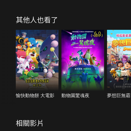
其他人也看了
6.0
愉快動物餅 大電影
動物園驚魂夜
夢想巨無霸
相關影片