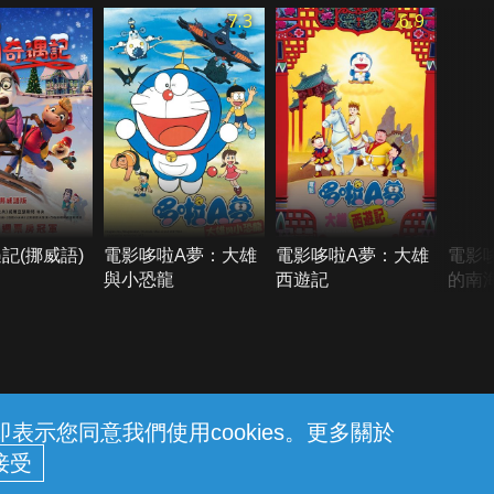
7.3
6.9
記(挪威語)
電影哆啦A夢：大雄
電影哆啦A夢：大雄
電影
與小恐龍
西遊記
的南
示您同意我們使用cookies。更多關於