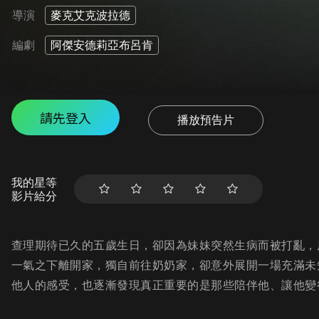
導演
麥克艾克波拉德
編劇
阿傑安德莉亞布呂肯
請先登入
播放預告片
我的星等
影片給分
查理期待已久的五歲生日，卻因為妹妹突然生病而被打亂，
一氣之下離開家，獨自前往奶奶家，卻意外展開一場充滿未
他人的感受，也逐漸發現真正重要的是那些陪伴他、讓他變