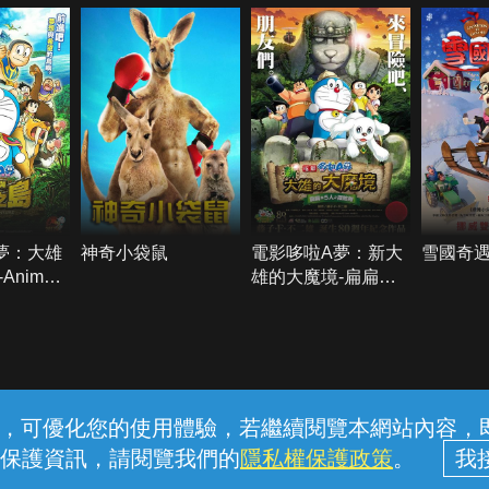
夢：大雄
神奇小袋鼠
電影哆啦A夢：新大
雪國奇遇
nimal
雄的大魔境-扁扁與
五人之探險隊
常見問題
線上客服
服務條款
隱私權保護
內容，可優化您的使用體驗，若繼續閱覽本網站內容，即表
保護資訊，請閱覽我們的
隱私權保護政策
。
中華電信股份有限公司個人家庭分公司 (統一編號：96979949) © 2026