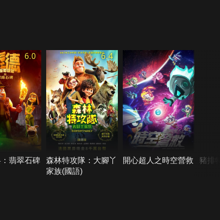
6.0
6.4
兵：翡翠石碑
森林特攻隊：大腳丫
開心超人之時空營救
豬排
家族(國語)