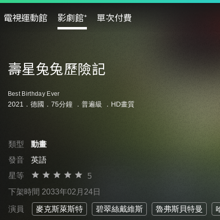
電視運動館
影劇館⁺
單次付費
壽星兔兔歷險記
Best Birthday Ever
2021．德國．75分鐘 ．
普遍級
．HD畫質
類型
動畫
發音
英語
星等
5
下架時間 2033年02月24日
演員
麥克斯萊斯特
碧翠絲戴維斯
魯弗斯貝特曼