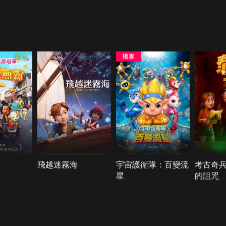
8.1
飛越迷霧海
宇宙護衛隊：百變流
考古奇
星
的詛咒