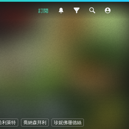
訂閱
哈利萊特
喬納森拜利
珍妮佛珊德絲