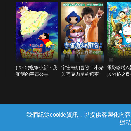
(2012)蠟筆小新：我
宇宙奇幻冒險：小光
電影哆啦A
和我的宇宙公主
與巧克力星的秘密
與奇跡之島-A
adventure
{{notifyMsg}}
我們紀錄cookie資訊，以提供客製化
隱私