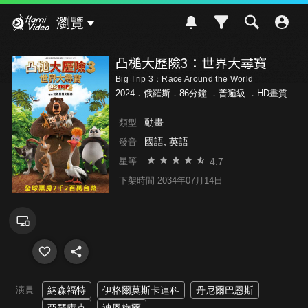
Hami Video
瀏覽
凸槌大歷險3：世界大尋寶
Big Trip 3：Race Around the World
2024．俄羅斯．86分鐘 ．
普遍級
．HD畫質
動畫
類型
國語, 英語
發音
4.7
星等
下架時間 2034年07月14日
演員
納森福特
伊格爾莫斯卡連科
丹尼爾巴恩斯