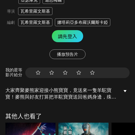
亞瑟庫克
迪恩梅爾
瓦希里羅文斯基
導演
瓦希里羅文斯基
娜塔莉亞多布羅沃爾斯卡婭
編劇
請先登入
播放預告片
我的星等
影片給分
大家齊聚麥熊家迎接小熊寶寶，竟送來一隻羊駝寶
寶！麥熊與好友打算把羊駝寶寶送回爸媽身邊，殊不
知羊駝家收到的居然是袋鼠寶寶！夥伴們踏上環遊世
界的尋「寶」之旅，穿越墨西哥馬雅金字塔、澳洲廣
其他人也看了
袤草原、非洲吉力馬札羅山和中東浩瀚沙漠，最終來
到中國！小熊寶寶究竟在哪裡？一家團圓的希望能實
現嗎？