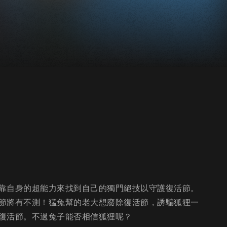
靠自身的超能力來找到自己的獨門絕技以守護復活節。
節將有不測！猛兔幫的老大想廢除復活節，誘騙狐狸一
復活節。不過兔子能否相信狐狸呢？