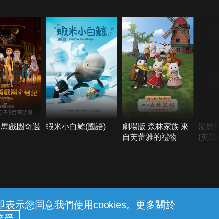
：馬戲團奇遇
蝦米小白鯨(國語)
劇場版 森林家族 來
湯恩
自芙蕾雅的禮物
(英語)
示您同意我們使用cookies。更多關於