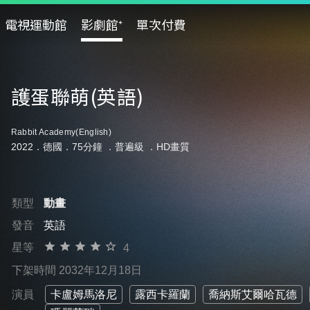
電視運動館
影劇館⁺
單次付費
護蛋聯萌(英語)
Rabbit Academy(English)
2022．德國．75分鐘 ．
普遍級
．HD畫質
類型
動畫
發音
英語
星等
4
下架時間 2032年12月18日
演員
卡盧姆馬洛尼
露西卡羅蘭
喬納斯艾爾哈瓦德