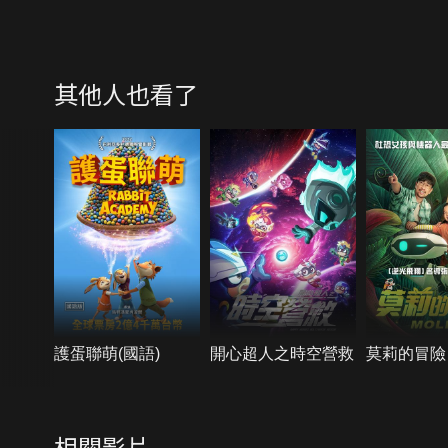
其他人也看了
護蛋聯萌(國語)
開心超人之時空營救
莫莉的冒險
相關影片