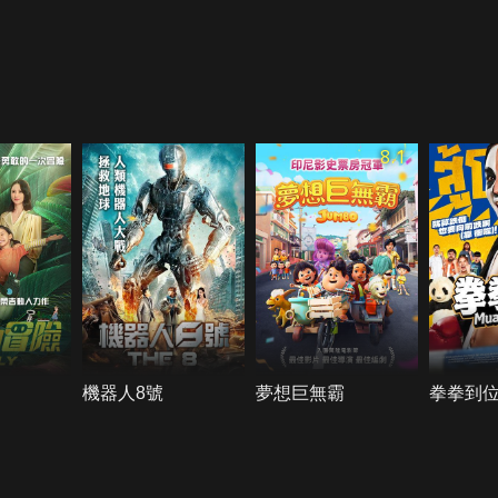
8.1
機器人8號
夢想巨無霸
拳拳到