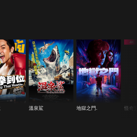
位
溫泉鯊
地獄之門.
怪奇