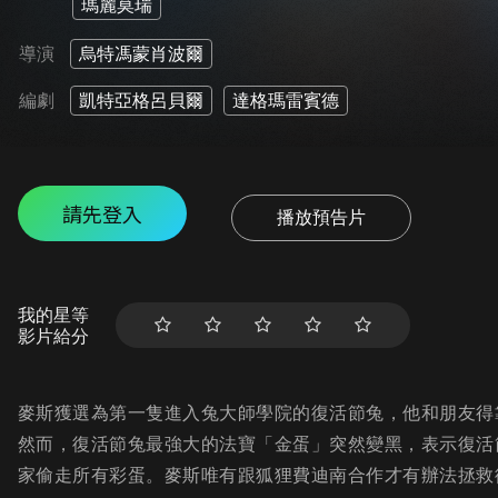
瑪麗莫瑞
導演
烏特馮蒙肖波爾
編劇
凱特亞格呂貝爾
達格瑪雷賓德
請先登入
播放預告片
我的星等
影片給分
麥斯獲選為第一隻進入兔大師學院的復活節兔，他和朋友得
然而，復活節兔最強大的法寶「金蛋」突然變黑，表示復活
家偷走所有彩蛋。麥斯唯有跟狐狸費迪南合作才有辦法拯救