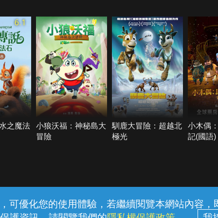
6.1
水之魔法
小狼沃福：神秘島大
馴鹿大冒險：超越北
小木偶
冒險
極光
記(國語)
常見問題
線上客服
服務條款
隱私權保護
內容，可優化您的使用體驗，若繼續閱覽本網站內容，即表
保護資訊，請閱覽我們的
隱私權保護政策
。