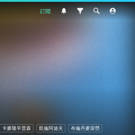
訂閱
卡麥隆辛普森
凱倫阿迪夫
布倫丹麥當勞