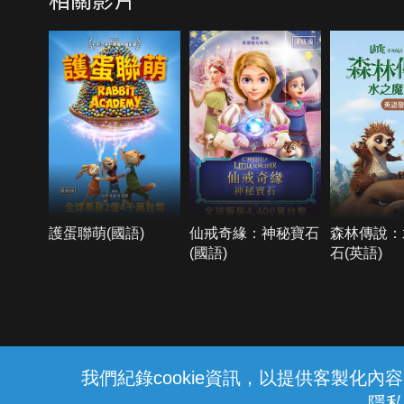
護蛋聯萌(國語)
仙戒奇緣：神秘寶石
森林傳說：
(國語)
石(英語)
{{notifyMsg}}
我們紀錄cookie資訊，以提供客製化
隱私