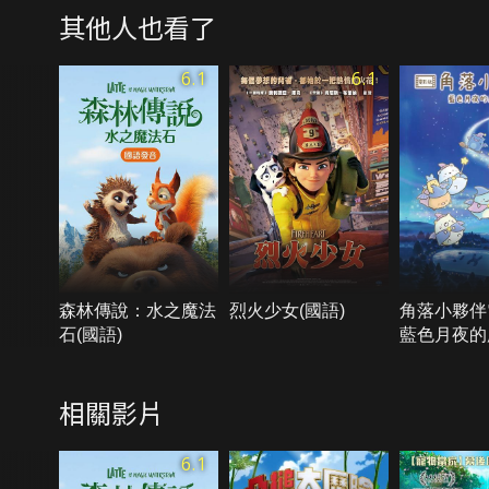
其他人也看了
6.1
6.1
森林傳說：水之魔法
烈火少女(國語)
角落小夥伴
石(國語)
藍色月夜的
(國語)
相關影片
6.1