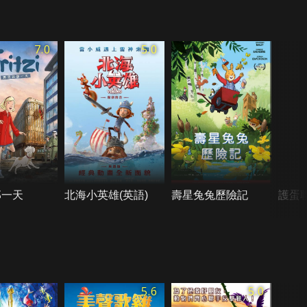
7.0
5.0
那一天
北海小英雄(英語)
壽星兔兔歷險記
護蛋聯
5.6
5.0