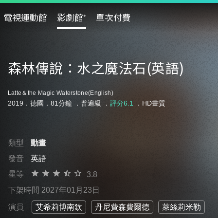
電視運動館
影劇館⁺
單次付費
森林傳說：水之魔法石(英語)
Latte＆the Magic Waterstone(English)
2019．德國．81分鐘 ．
普遍級
．
評分6.1
．HD畫質
類型
動畫
發音
英語
星等
3.8
下架時間 2027年01月23日
演員
艾希莉博南欽
丹尼費森費爾德
萊絲莉米勒