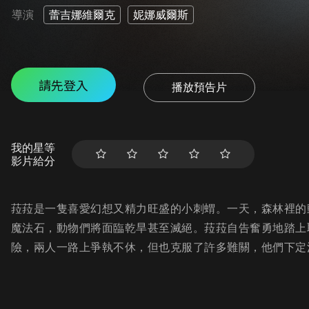
導演
蕾吉娜維爾克
妮娜威爾斯
請先登入
播放預告片
我的星等
影片給分
菈菈是一隻喜愛幻想又精力旺盛的小刺蝟。一天，森林裡的
魔法石，動物們將面臨乾旱甚至滅絕。菈菈自告奮勇地踏上
險，兩人一路上爭執不休，但也克服了許多難關，他們下定