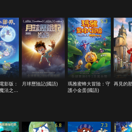
5.3
電影版：
月球歷險記(國語)
瑪雅蜜蜂大冒險：守
再見的
魔法之子
護小金蛋(國語)
6.8
7.3