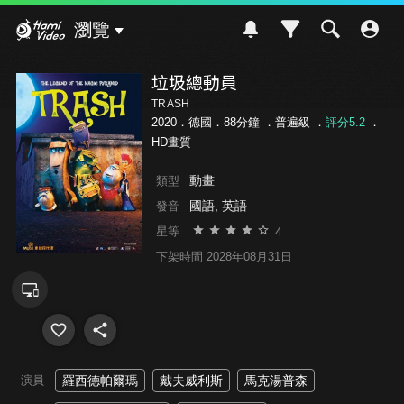
Hami Video
瀏覽
垃圾總動員
TRASH
2020．德國．88分鐘 ．
普遍級
．
評分5.2
．
HD畫質
動畫
類型
國語, 英語
發音
4
星等
下架時間 2028年08月31日
演員
羅西德帕爾瑪
戴夫威利斯
馬克湯普森