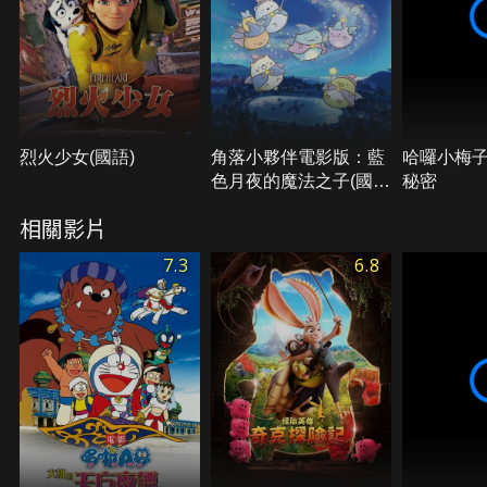
烈火少女(國語)
角落小夥伴電影版：藍
哈囉小梅
色月夜的魔法之子(國
秘密
語)
相關影片
7.3
6.8