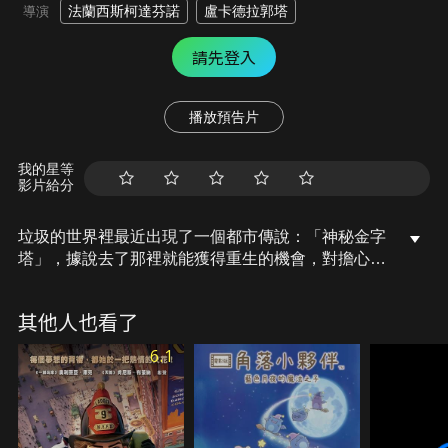
法蘭西斯柯達芬諾
盧卡德拉郭塔
導演
請先登入
播放預告片
我的星等
影片給分
垃圾的世界裡最近出現了一個都市傳說：「神秘金字
塔」，據說去了那裡就能獲得重生的機會，對擔心被
吸垃圾機帶走的垃圾們來說，這神秘的傳說像是救生
繩一樣，給了他們希望。但瘦哥卻對這個傳說嗤之以
其他人也看了
鼻，好朋友泡泡怎麼做也說服不了他。然而此時看起
來一點都不像垃圾的閃閃出現，改變人生的契機突然
6.1
降臨，瘦哥和泡泡為了將閃閃送回他所在的地方，一
場意想不到的旅程就此展開。