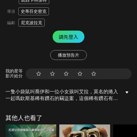
凱西卡特懷特
史蒂芬史密克
導演
尼克波拉克
編劇
請先登入
播放預告片
我的星等
影片給分
一隻小袋鼠叫喬伊和一位小女孩叫艾拉，莫名的捲入
一起瑪欽斯基稀有鑽石的竊盜案，這個稀有鑽石有神
奇能量不只使喬伊獲得超越正常生長速度，還有特殊
的說話能力，同樣與母親分別的她們因緣巧合地遇見
其他人也看了
了，艾拉不只從喬伊的友情裡得著安慰，艾拉也幫助
喬伊找到了母親，喬伊和艾拉讓竊賊不僅未能成功獲
取鑽石，最後還成功地讓竊賊被繩之以法，劇中人物