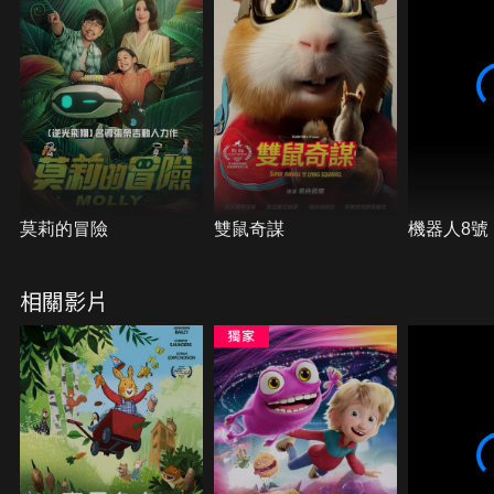
均獲得完滿的歸宿。
莫莉的冒險
雙鼠奇謀
機器人8號
相關影片