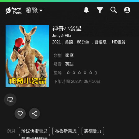
Hami Video
瀏覽
神奇小袋鼠
Joey＆Ella
2021．美國．88分鐘 ．
普遍級
．HD畫質
家庭
類型
英語
發音
0
星等
下架時間 2028年06月30日
演員
珍妮佛蜜雪兒
布魯斯萊恩
裘德曼力