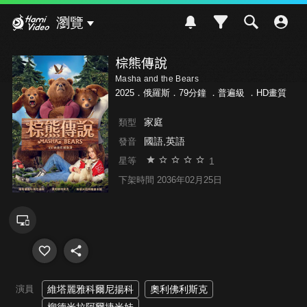
Hami Video
瀏覽
棕熊傳說
Masha and the Bears
2025．俄羅斯．79分鐘 ．
普遍級
．HD畫質
家庭
類型
國語,英語
發音
1
星等
下架時間 2036年02月25日
演員
維塔麗雅科爾尼揚科
奧利佛利斯克