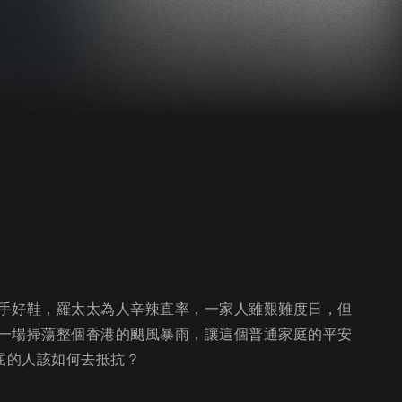
手好鞋，羅太太為人辛辣直率，一家人雖艱難度日，但
一場掃蕩整個香港的颶風暴雨，讓這個普通家庭的平安
屈的人該如何去抵抗？