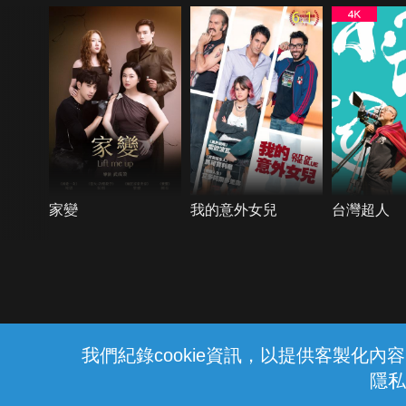
6.1
家變
我的意外女兒
台灣超人
{{notifyMsg}}
我們紀錄cookie資訊，以提供客製化
隱私