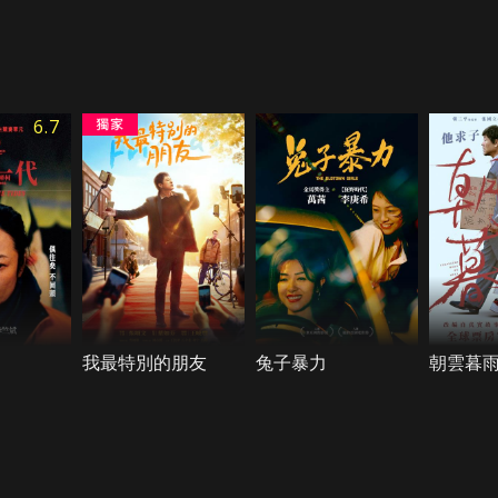
6.7
我最特別的朋友
兔子暴力
朝雲暮