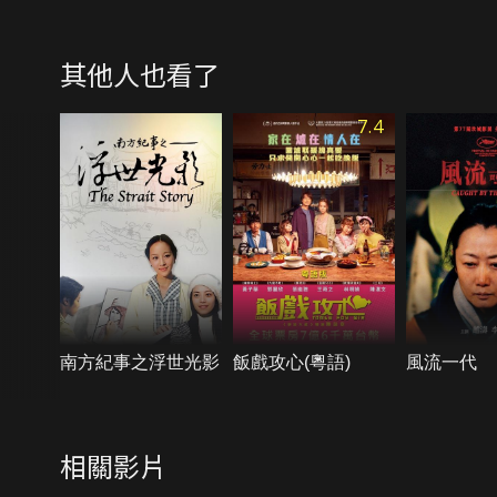
其他人也看了
7.4
南方紀事之浮世光影
飯戲攻心(粵語)
風流一代
相關影片