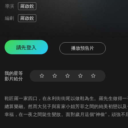
導演
羅啟銳
編劇
羅啟銳
請先登入
播放預告片
我的星等
影片給分
鞋匠羅一家四口，在永利街街尾以做鞋為生。羅先生做得一
總算樂融。然而大兒子與富家小姐芳菲之間的純美初戀以及
幸福，在一夜之間陡生變故。面對歲月這個“神偷”，頑強不