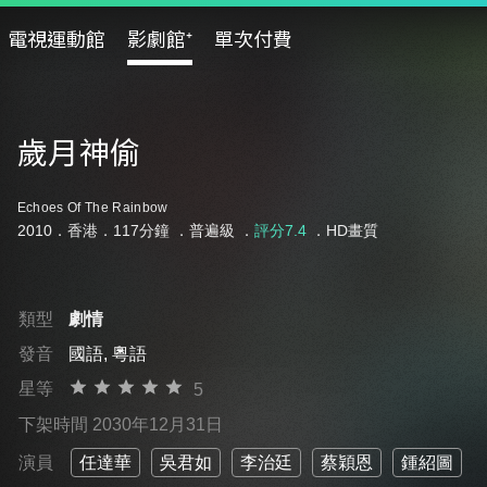
電視運動館
影劇館⁺
單次付費
歲月神偷
Echoes Of The Rainbow
2010．香港．117分鐘 ．
普遍級
．
評分7.4
．HD畫質
類型
劇情
發音
國語, 粵語
星等
5
下架時間 2030年12月31日
演員
任達華
吳君如
李治廷
蔡穎恩
鍾紹圖