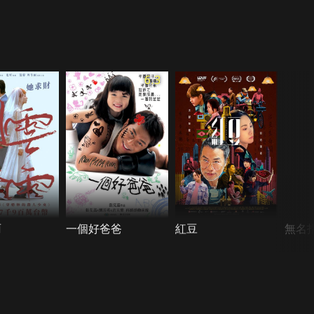
6.3
雨
一個好爸爸
紅豆
無名