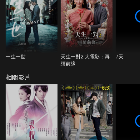
一生一世
天生一對2 大電影：再
7天
續前緣
相關影片
6.3