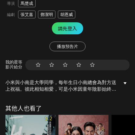
馬楚成
導演
張艾嘉
鄧潔明
胡恩威
編劇
請先登入
播放預告片
我的星等
影片給分
小米與小南是大學同學，每年生日小南總會為對方送
上祝福。彼此相知相愛，可是小米因童年陰影始終無
法接受與小南之間的感情。小南出國留學後，兩人分
隔兩地，但心裡還時刻牽掛。某日，小南突然告訴小
其他人也看了
米自己將要踏上婚姻道路，小米傷心欲絕，此刻才驚
醒要剖白心聲，怎知一切已經無法回頭…
5.2