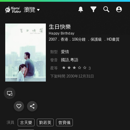
Hami Video
瀏覽
生日快樂
Happy Birthday
2007．香港．106分鐘 ．
保護級
．HD畫質
愛情
類型
國語,粵語
發音
3
星等
下架時間 2030年12月31日
演員
古天樂
劉若英
曾寶儀