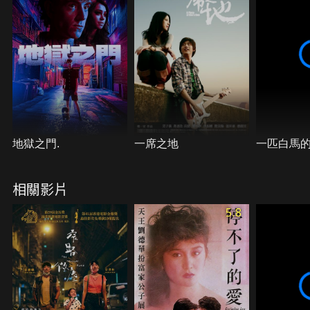
地獄之門.
一席之地
一匹白馬
相關影片
5.8