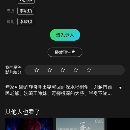
柯煒林
李駿碩
導演
李駿碩
編劇
請先登入
播放預告片
我的星等
影片給分
無家可歸的輝哥剛出獄就回到深水埗街角，與越南難
民老爺、洗碗工陳妹、毒癮極深的大勝、半身不遂的
阿蘭等街友們再次重遇；然而卻遇上食環署人員突擊
洗地及打掃環境，強勢將露宿者的家當清掃丟棄，眾
其他人也看了
人決定與政府打官司。與政府的官司才看見一絲曙
光，無情的命運卻又再次向他們襲來，究竟有多少街
友能捱過寒冬？