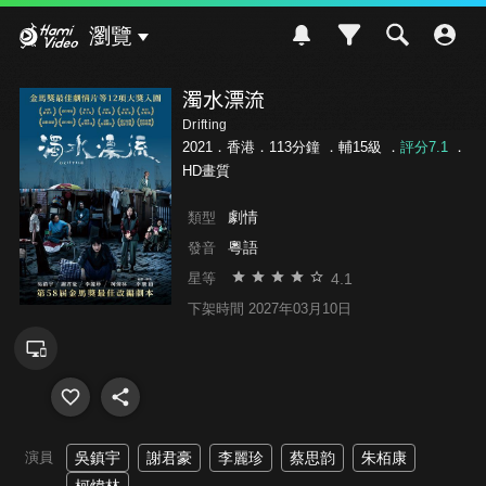
Hami Video
瀏覽
濁水漂流
Drifting
2021．香港．113分鐘 ．
輔15級
．
評分7.1
．
HD畫質
劇情
類型
粵語
發音
4.1
星等
下架時間 2027年03月10日
演員
吳鎮宇
謝君豪
李麗珍
蔡思韵
朱栢康