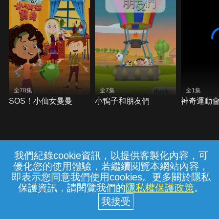
全78集
全7集
全1集
SOS！小仙女曼曼
小鴨子和朋友們
神奇運動會
我們紀錄cookie資訊，以提供客製化內容，可
{{notifyMsg}}
優化您的使用體驗，若繼續閱覽本網站內容，
常見問題
線上客服
服務條款
隱私權保護
即表示您同意我們使用cookies。更多關於隱私
保護資訊，請閱覽我們的
隱私權保護政策
。
中華電信股份有限公司個人家庭分公司
(統一編號：96979949) © 2026