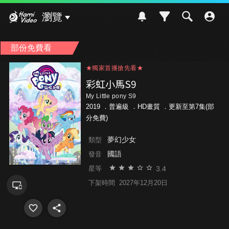
Hami Video
瀏覽
部份免費看
★獨家首播搶先看★
★獨家首播搶先看★
★獨家首播搶先看★
彩虹小馬S9
My Little pony S9
2019 ．
普遍級
．HD畫質 ．更新至第7集(部
分免費)
夢幻少女
類型
國語
發音
3.4
星等
下架時間
2027年12月20日