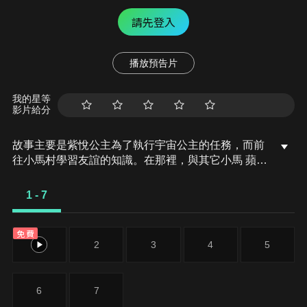
請先登入
播放預告片
我的星等
影片給分
故事主要是紫悅公主為了執行宇宙公主的任務，而前
往小馬村學習友誼的知識。在那裡，與其它小馬 蘋果
嘉兒、珍奇、柔柔、雲寶與碧琪成為好朋友。每隻小
馬都代表著友誼的其中一個要素，在和諧水晶中各扮
1 - 7
演重要角色，不僅要於小馬國四處冒險，幫助需要幫
助的小馬，更要在彼此的互動與衝突中，找出解決友
免費
誼問題的最好方法。
1
2
3
4
5
6
7