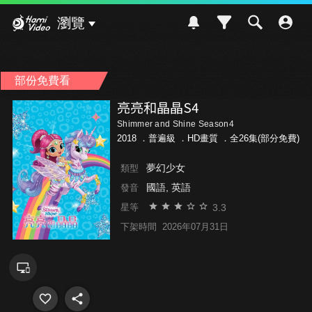
Hami Video
瀏覽
部份免費看
亮亮和晶晶S4
Shimmer and Shine Season4
2018 ．
普遍級
．HD畫質 ．全26集(部分免費)
夢幻少女
類型
國語, 英語
發音
3.3
星等
下架時間
2026年07月31日