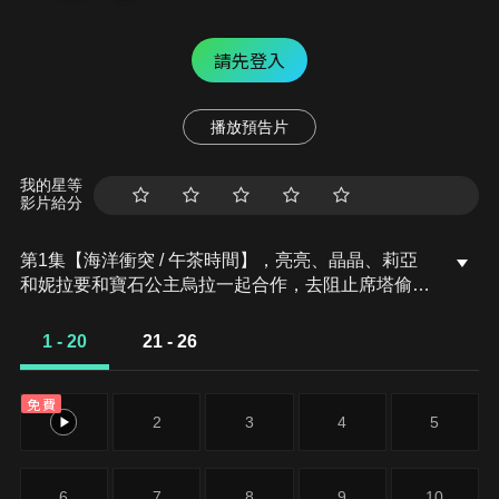
請先登入
播放預告片
我的星等
影片給分
第1集【海洋衝突 / 午茶時間】，亮亮、晶晶、莉亞
和妮拉要和寶石公主烏拉一起合作，去阻止席塔偷走
烏拉的強大寶石。// 亮亮帶著晶晶和莉亞，要去找最
美麗的薩拉梅茶花，泡出精靈世界最好喝的一壺茶。
1 - 20
21 - 26
免費
1
2
3
4
5
6
7
8
9
10