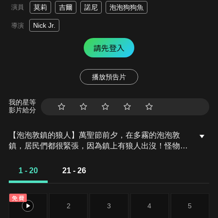
演員
莫莉
吉爾
諾尼
泡泡狗狗魚
Nick Jr.
導演
請先登入
播放預告片
我的星等
影片給分
【泡泡敦鎮的狼人】萬聖節前夕，在多霧的泡泡敦
鎮，居民們都很緊張，因為鎮上有狼人出沒！怪物偵
探莫莉、吉爾跟汪生醫生負責調查此案，但是他們能
在萬聖節被取消之前找到狼人嗎？
1 - 20
21 - 26
免費
1
2
3
4
5