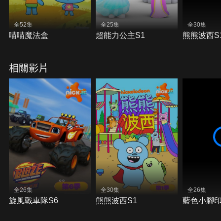
全52集
全25集
全30集
喵喵魔法盒
超能力公主S1
熊熊波西S
相關影片
全26集
全30集
全26集
旋風戰車隊S6
熊熊波西S1
藍色小腳印