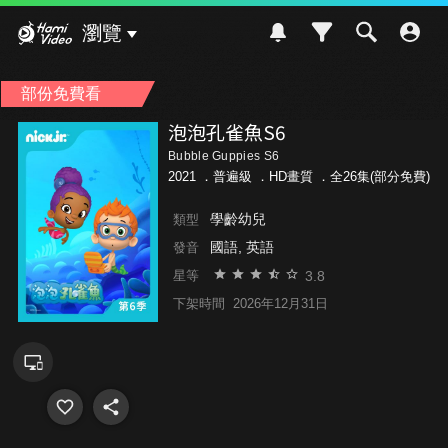
Hami Video
瀏覽
部份免費看
泡泡孔雀魚S6
Bubble Guppies S6
2021 ．
普遍級
．HD畫質 ．全26集(部分免費)
學齡幼兒
類型
國語, 英語
發音
3.8
星等
下架時間
2026年12月31日