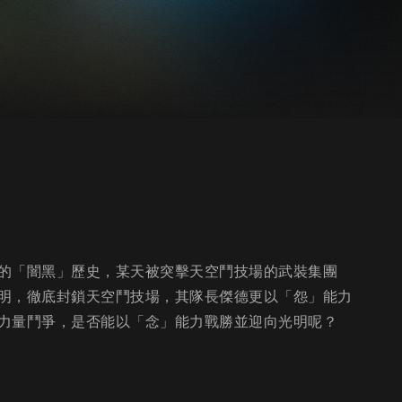
的「闇黑」歷史，某天被突擊天空鬥技場的武裝集團
明，徹底封鎖天空鬥技場，其隊長傑德更以「怨」能力
力量鬥爭，是否能以「念」能力戰勝並迎向光明呢？