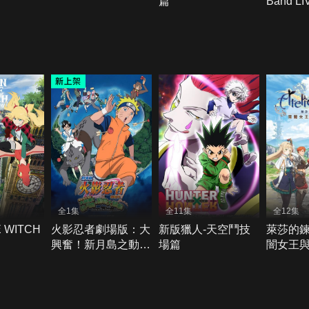
篇
Band L
全1集
全11集
全12集
 WITCH
火影忍者劇場版：大
新版獵人-天空鬥技
萊莎的鍊
興奮！新月島之動物
場篇
闇女王
大騷亂