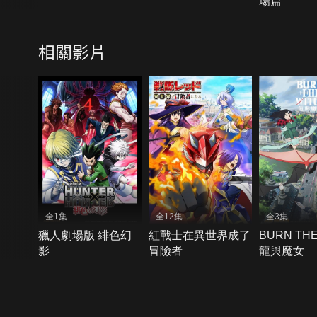
場篇
相關影片
全1集
全12集
全3集
獵人劇場版 緋色幻
紅戰士在異世界成了
BURN THE
影
冒險者
龍與魔女
{{notifyMsg}}