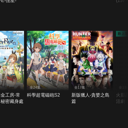
IVE-恆星-
(157
全24集
全17集
全1集
金工房-常
科學超電磁砲S2
新版獵人-貪婪之島
火影
與秘密藏身處
篇
活劇
帖！