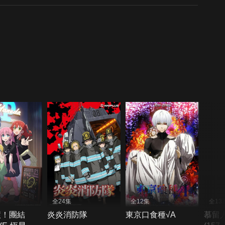
全24集
全12集
全13
滾！團結
炎炎消防隊
東京口食種√A
慕留