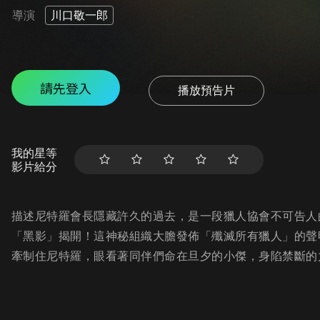
導演
川口敬一郎
請先登入
播放預告片
我的星等
影片給分
描述尼特羅會長隱藏許久的過去，是一段獵人協會不可告人
「黑影」揭開！這神秘組織大膽發佈「殲滅所有獵人」的聲
牽制住尼特羅，眼看著同伴們命在旦夕的小傑，身陷禁斷的