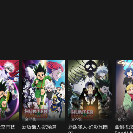
全25集
全22集
全1集
天空鬥技
新版獵人-試驗篇
新版獵人-幻影旅團
孤獨搖