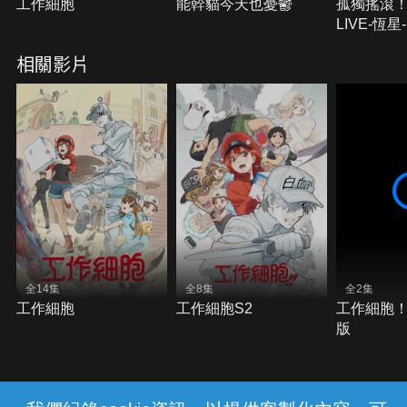
工作細胞
能幹貓今天也憂鬱
孤獨搖滾！
LIVE-恆星-
相關影片
全14集
全8集
全2集
工作細胞
工作細胞S2
工作細胞
版