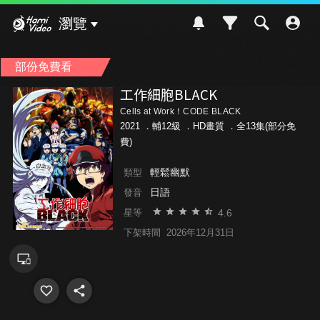
Hami Video
瀏覽
部份免費看
工作細胞BLACK
Cells at Work！CODE BLACK
2021 ．
輔12級
．HD畫質 ．全13集(部分免
費)
輕鬆幽默
類型
日語
發音
4.6
星等
下架時間
2026年12月31日