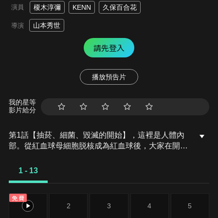
演員
榎木淳彌
KENN
久保百合花
山本秀世
導演
請先登入
播放預告片
我的星等
影片給分
第1話【抽菸、細菌、毀滅的開始】，這裡是人體內
部。從紅血球母細胞脱核成為紅血球後，大家在開朗
的氣氛下看完職場介紹影片後，便前往研習地點。然
而等著大家的卻是在沒有學習的情況下，前輩們交代
1 - 13
下來的不合理的大量工作。紅血球(AA2153)雖然感到
困惑，依舊出發運送氧氣到體內，可是在職場介紹影
免費
片中見到的細胞們，卻因為過於嚴苛的勞動，徹底變
1
2
3
4
5
得不一樣了。