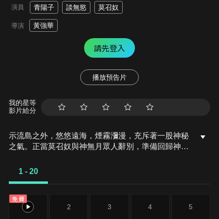
演員
青陽子
談無慾
莫召奴
黃強華
導演
請先登入
播放預告片
我的星等
影片給分
示流島之外，悠悠遠海，煙霧瀰漫，充斥著一股神秘
之氣。正當莫召奴與神無月眾人辭別，準備回歸神州
會見諸位朋友，來到中途，海面之上，竟現巨大龍
漩，吞沒萬物。萬分危急，莫召奴一掌送出船夫，隨
1 - 20
後翻身九天之上，姿態翩然！眼前所見，竟是最驚人
的景象！
免費
1
2
3
4
5