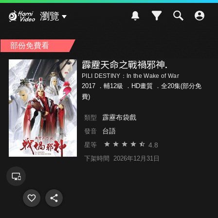
Hami Video
瀏覽
部份免費看
霹靂天命之戰禍邪神.
PILI DESTINY：In the Wake of War
2017 ．
輔12級
．HD畫質 ．全20集(部分免
費)
霹靂布袋戲
類型
台語
發音
4.8
星等
下架時間
2026年12月31日