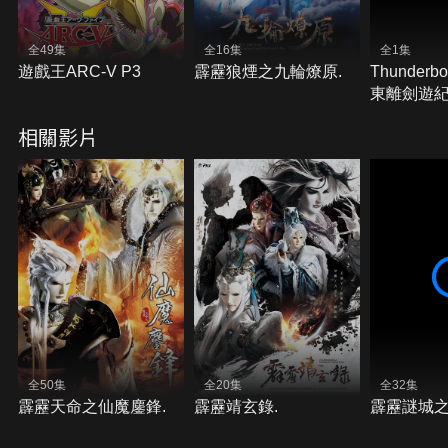
全49集
全16集
全1集
遊戲王ARC-V P3
霹靂狼煙之九輪燎原.
Thunderbol
東離劍遊紀
相關影片
全50集
全20集
全32集
霹靂天命之仙魔鏖鋒.
霹靂靖玄錄.
霹靂謎城之