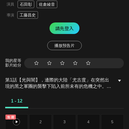
演員
石田彰
佐倉綾音
工藤昌史
導演
請先登入
播放預告片
我的星等
影片給分
第1話【光與闇】，邊際的大陸「尤古度」在突然出
現的黑之軍團的襲擊下陷入前所未有的危機之中。在
統御大陸的聖王倒下、人們陷入絕望的深淵中的時
候，無名的戰士尤里號召義勇軍挺身而出，他們在尤
1 - 12
古度各地召集同伴，終於抵達黑之軍團的根據地，並
與率領軍團的黑之王展開戰鬥。
免費
1
2
3
4
5