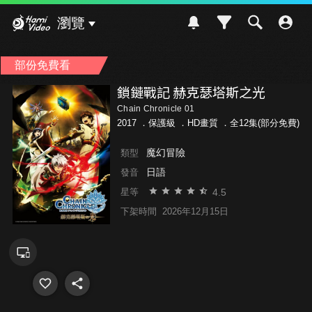
Hami Video
瀏覽
部份免費看
鎖鏈戰記 赫克瑟塔斯之光
Chain Chronicle 01
2017 ．
保護級
．HD畫質 ．全12集(部分免費)
魔幻冒險
類型
日語
發音
4.5
星等
下架時間
2026年12月15日