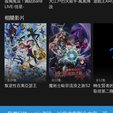
孤獨搖滾！團結Band
大江戶烈火殺手-鳳凰傳
遊戲王ARC
LIVE-恆星-
說
相關影片
全24集
全12集
全12集
叛逆性百萬亞瑟王
魔術士歐菲流浪之旅S2
轉生賢者的
取得第二
界最強