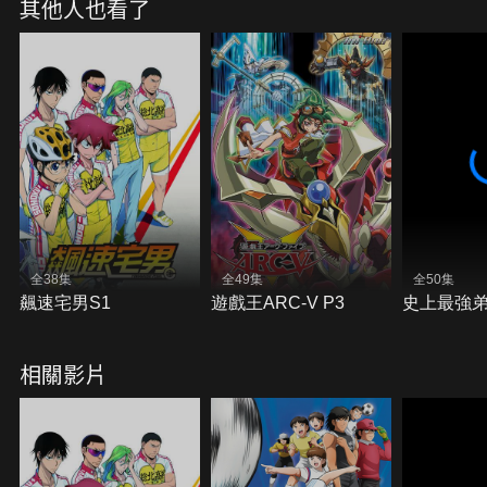
其他人也看了
全38集
全49集
全50集
飆速宅男S1
遊戲王ARC-V P3
史上最強
相關影片