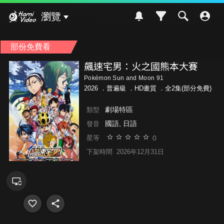
Hami Video
瀏覽
部份免費看
飆速宅男：火之國熊本大賽
Pokémon Sun and Moon 91
2026 ．
普遍級
．HD畫質 ．全2集(部分免費)
劇場特區
類型
國語, 日語
發音
0
星等
下架時間
2026年12月31日