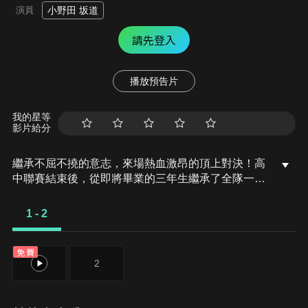
演員
小野田 坂道
請先登入
播放預告片
我的星等
影片給分
繼承不屈不撓的意志，來場熱血激昂的頂上對決！高
中聯賽結束後，從即將畢業的三年生繼承了全隊一齊
奔向終點的總北魂，小野田坂道與隊友們天天都在進
行著激烈的訓練。有一天，總北隊收到了熊本山路賽
1 - 2
的邀請函，金城主將決定以高中聯賽成員參加比賽，
箱根學園、廣島吳南、京都伏見等強敵也將參賽!
免費
1
2