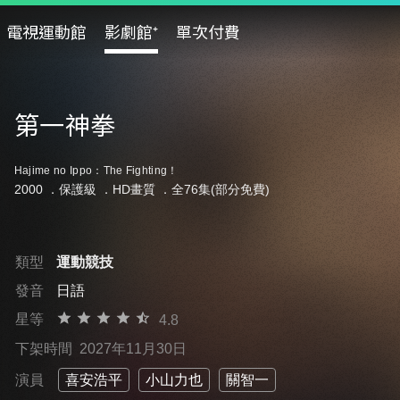
電視運動館
影劇館⁺
單次付費
第一神拳
Hajime no Ippo：The Fighting！
2000 ．
保護級
．HD畫質 ．全76集(部分免費)
類型
運動競技
發音
日語
星等
4.8
下架時間
2027年11月30日
演員
喜安浩平
小山力也
關智一