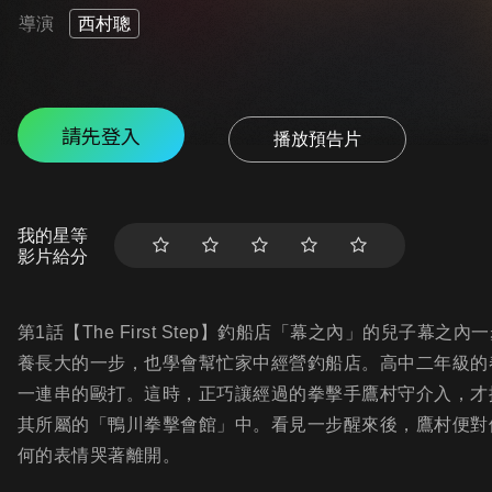
導演
西村聰
請先登入
播放預告片
我的星等
影片給分
第1話【The First Step】釣船店「幕之內」的兒子
養長大的一步，也學會幫忙家中經營釣船店。高中二年級的
一連串的毆打。這時，正巧讓經過的拳擊手鷹村守介入，才
其所屬的「鴨川拳擊會館」中。看見一步醒來後，鷹村便對
何的表情哭著離開。