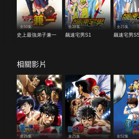
全50集
全38集
全25集
史上最強弟子兼一
飆速宅男S1
飆速宅男S
相關影片
全26集
全25集
全52集