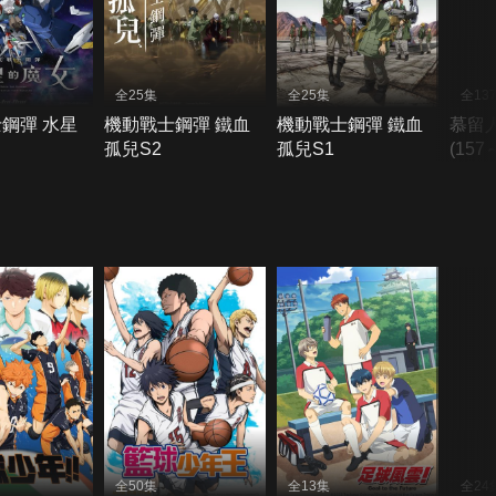
全25集
全25集
全13
鋼彈 水星
機動戰士鋼彈 鐵血
機動戰士鋼彈 鐵血
慕留
孤兒S2
孤兒S1
(157
全50集
全13集
全24