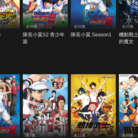
全39集
全52集
全25集
5
隊長小翼S2 青少年
隊長小翼 Season1
機動戰士
篇
的魔女
全7集
全11集
全25集