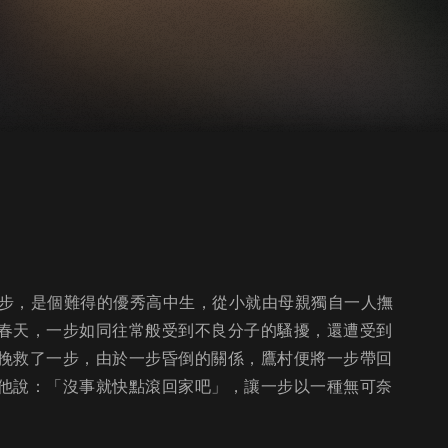
幕之內一步，是個難得的優秀高中生，從小就由母親獨自一人撫
春天，一步如同往常般受到不良分子的騷擾，還遭受到
挽救了一步，由於一步昏倒的關係，鷹村便將一步帶回
他說：「沒事就快點滾回家吧」，讓一步以一種無可奈